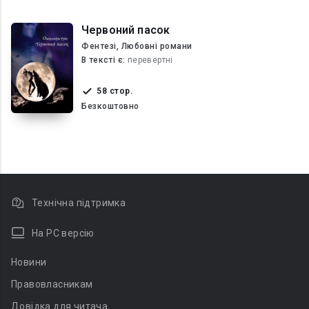
Червоний пасок
Фентезі, Любовні романи
В текcті є:
перевертні
58 стор.
Безкоштовно
Технічна підтримка
На PC версію
Новини
Правовласникам
Довідка для читача