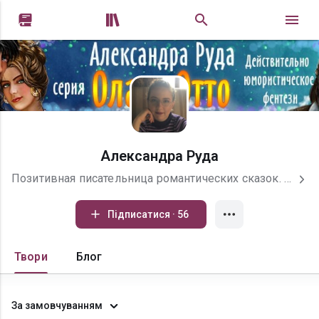


Александра Руда
Позитивная писательница романтических сказок. ХЭ, отношения, любовь и много-много сладкого розового сиропа. Эротика и творческие эксперименты - под псевдонимом Ведана Рута
Підписатися · 56
Твори
Блог
За замовчуванням