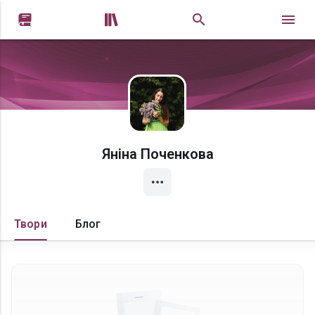


Яніна Поченкова
Твори
Блог