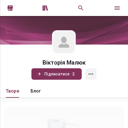


Вікторія Малюк
Підписатися · 2
Твори
Блог