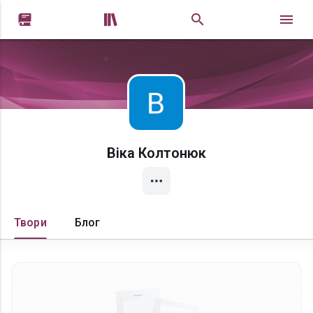


Віка Колтонюк
Твори
Блог