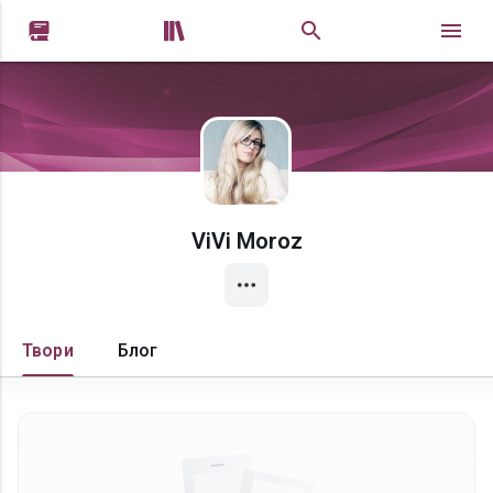


ViVi Moroz
Твори
Блог