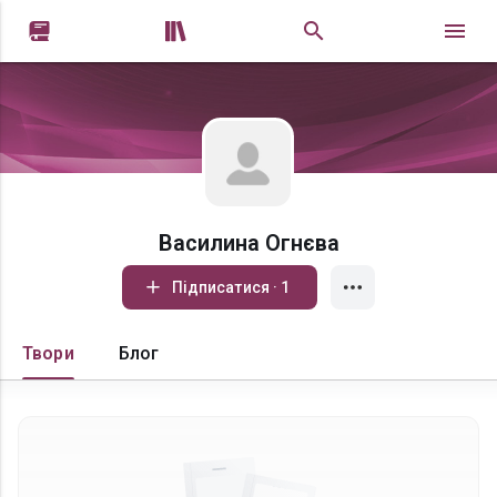


Василина Огнєва
Підписатися · 1
Твори
Блог