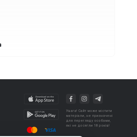
в
Увага! Сайт може містити
матеріали, не призначені
для перегляду особами,
які не досягли 18 років!