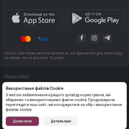
Увага! Сайт може містити матеріали, не призначені для перегляду
особами, які не досягли 18 років!
Privacy policy
Угода користувача
Використання файлів Cookie
Політика конфіденційності
З метою забезпечення кращого досвіду користувача, ми
збираємо та використовуємо файли cookie. Продовжуючи
Правила публікації авторського контенту
переглядати наш сайт, ви погоджуєтеся на збір і використання
файлів cookie.
PR-вiддiл: pr@booknet.com
Дозволити
Детальніше
© 2026 Booknet. Всі права захищено.