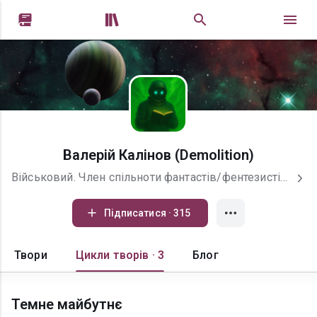


Валерій Калінов (Demolition)
Військовий. Член спільноти фантастів/фентезистів "АСЛР". Час від часу пишу у жанрах наукової фантастики. Номінант "Коронації Слова 2020 - Вибір Видавця" Фіналіст "Коронації Слова 2023" На нову друкарську машинку: https://send.monobank.ua/jar/64uNUDeCES https://t.me/uafantasts Прихисток фантастів) Соціальні мережі: https://www.instagram.com/valerii_kalinov?igsh=MXJqcWgxamRvZ2ljZg== Фейсбук: https://www.facebook.com/smart.fox.3139 Телеграм: @VERDIS_QUE
Підписатися · 315
Твори
Цикли творів · 3
Блог
Темне майбутнє