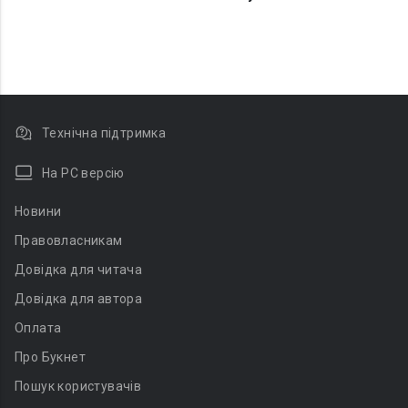
Технічна підтримка
На PC версію
Новини
Правовласникам
Довідка для читача
Довідка для автора
Оплата
Про Букнет
Пошук користувачів