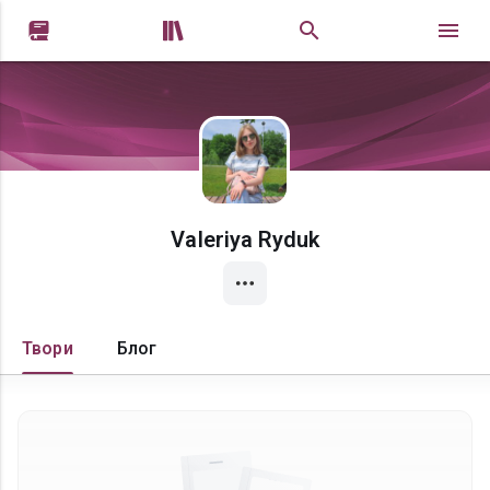


VaIeriya Ryduk
Твори
Блог