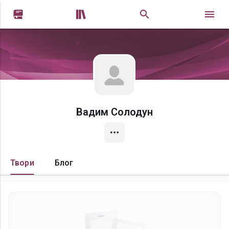


Вадим Солодун
Твори
Блог