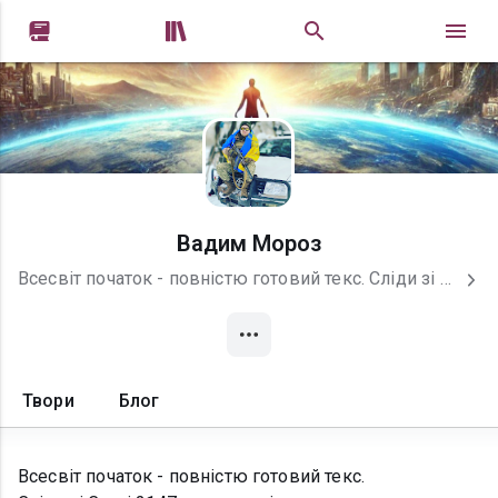


Вадим Мороз
Всесвіт початок - повністю готовий текс. Сліди зі Сталі 2147 - в процесі Чародії Оріани: Ковалі - розробка. Я - Сингулярність - розробка Не хочу публіковати свої твори безкоштовно!
Твори
Блог
Всесвіт початок - повністю готовий текс.