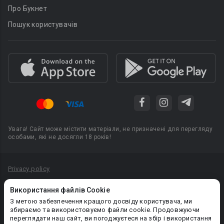
Про Букнет
Пошук користувачів
Увага! Сайт може містити матеріали, не призначені для перегляду
особами, які не досягли 18 років!
Privacy policy
Угода користувача
Використання файлів Cookie
Політика конфіденційності
З метою забезпечення кращого досвіду користувача, ми
збираємо та використовуємо файли cookie. Продовжуючи
Правила публікації авторського контенту
переглядати наш сайт, ви погоджуєтеся на збір і використання