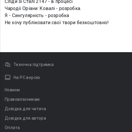
Сліди зі Сталі 2147 - в процесі
Чародії Оріани: Ковалі - розробка.
Я - Сингулярність - розробка
Не хочу публіковати свої твори безкоштовно!
Технічна підтримка
На PC версію
Новини
Правовласникам
Довідка для читача
Довідка для автора
Оплата