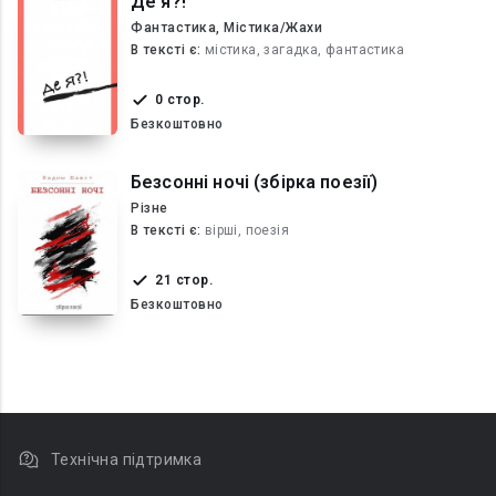
Де я?!
Фантастика, Містика/Жахи
В текcті є:
містика, загадка, фантастика
0 стор.
Безкоштовно
Безсонні ночі (збірка поезії)
Різне
В текcті є:
вірші, поезія
21 стор.
Безкоштовно
Технічна підтримка