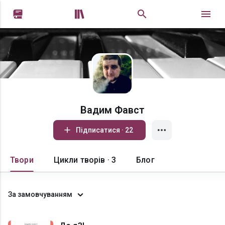


Вадим Фавст
Підписатися · 22
Твори
Цикли творів · 3
Блог
За замовчуванням