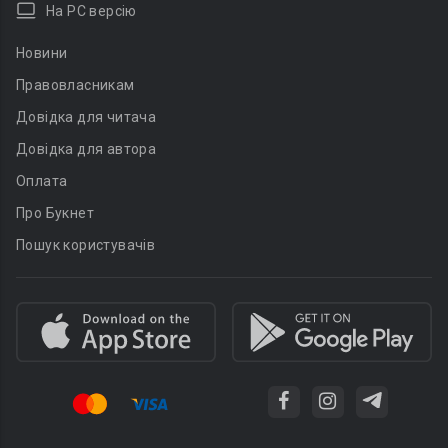
На PC версію
Новини
Правовласникам
Довідка для читача
Довідка для автора
Оплата
Про Букнет
Пошук користувачів