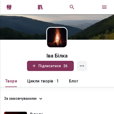


Іва Білка
Підписатися · 26
Твори
Цикли творів · 1
Блог
За замовчуванням