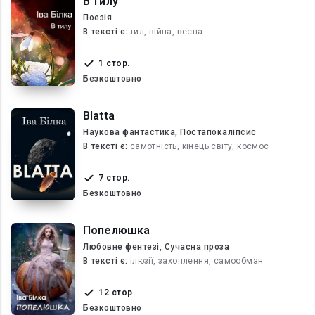
В тилу
Поезія
В текcті є:
тил, війна, весна
1 стор.
Безкоштовно
Blatta
Наукова фантастика, Постапокаліпсис
В текcті є:
самотність, кінець світу, космос
7 стор.
Безкоштовно
Попелюшка
Любовне фентезі, Сучасна проза
В текcті є:
ілюзії, захоплення, самообман
12 стор.
Безкоштовно