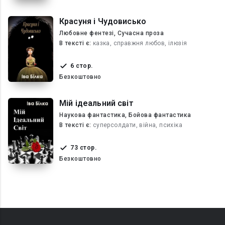
Красуня і Чудовисько
Любовне фентезі, Сучасна проза
В текcті є:
казка, справжня любов, ілюзія
6 стор.
Безкоштовно
Мій ідеальний світ
Наукова фантастика, Бойова фантастика
В текcті є:
суперсолдати, війна, психіка
73 стор.
Безкоштовно