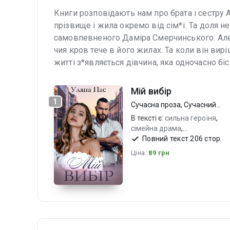
Книги розповідають нам про брата і сестру 
прізвище і жила окремо від сім*ї. Та доля не
самовпевненого Даміра Смерчинського. Алек
чия кров тече в його жилах. Та коли він вир
житті з*являється дівчина, яка одночасно бі
Мій вибір
1
Сучасна проза
,
Сучасний
любовний роман
В тексті є:
сильна героїня
,
сімейна драма
,
самовпевнений чоловік
Повний текст 206 стор.
Ціна:
89 грн