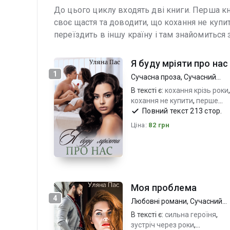
До цього циклу входять дві книги. Перша кн
своє щастя та доводити, що кохання не купи
переїздить в іншу країну і там знайомиться з
Я буду мріяти про нас
1
Сучасна проза
,
Сучасний
любовний роман
В тексті є:
кохання крізь роки
,
кохання не купити
,
перше
справжнє кохання
Повний текст 213 стор.
Ціна:
82 грн
Моя проблема
4
Любовні романи
,
Сучасний
любовний роман
В тексті є:
сильна героїня
,
зустріч через роки
,