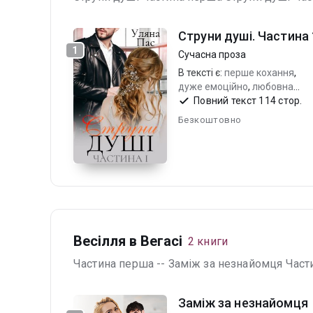
Струни душі. Частина 
1
Сучасна проза
В тексті є:
перше кохання
,
дуже емоційно
,
любовна
драма
Повний текст 114 стор.
Безкоштовно
Весілля в Вегасі
2 книги
Частина перша -- Заміж за незнайомця Част
Заміж за незнайомця