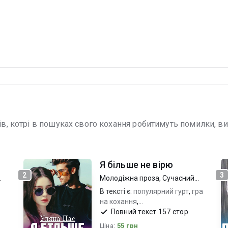
ів, котрі в пошуках свого кохання робитимуть помилки, ви
Я більше не вірю
2
3
Молодіжна проза
,
Сучасний
любовний роман
В тексті є:
популярний гурт
,
гра
на кохання
,
талановита_героїня
Повний текст 157 стор.
Ціна:
55 грн