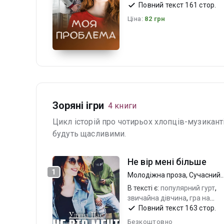
харизматичний адекватний
Повний текст 161 стор.
герой
Ціна:
82 грн
Зоряні ігри
4 книги
Цикл історій про чотирьох хлопців-музикант
будуть щасливими.
Не вір мені більше
1
Молодіжна проза
,
Сучасний
любовний роман
В тексті є:
популярний гурт
,
звичайна дівчина
,
гра на
кохання
Повний текст 163 стор.
Безкоштовно