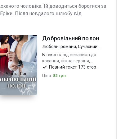
оханого чоловіка. Їй доводиться боротися за
 Еріки. Після невдалого шлюбу від
Добровільний полон
Любовні романи
,
Сучасний
любовний роман
В тексті є:
від ненависті до
кохання
,
ніжна героїня
,
сильний харизматичний герой
Повний текст 173 стор.
Ціна:
82 грн