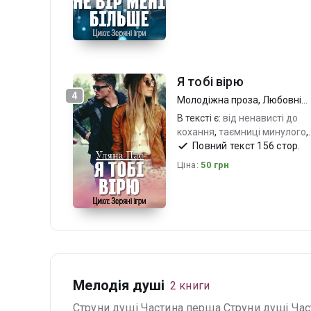
Я тобі вірю
4
Молодіжна проза
,
Любовні
романи
В тексті є:
від ненависті до
кохання
,
таємниці минулого
,
популярний гурт
Повний текст 156 стор.
Ціна:
50 грн
Мелодія душі
2 книги
Струни душі Частина перша Струни душі Час