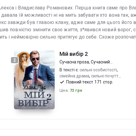
Алекса і Владиславу Романових. Перша книга саме про Вла
 давала їй можливості ні на мить забувати хто вона так, аж
с завжди був главою клану, адже саме для цього його вих
ішив повністю змінити своє життя, з*явився новий ворог, 
сить і неймовірно сильно притягує до себе. Схоже розпочат
Мій вибір 2
2
Сучасна проза
,
Сучасний
любовний роман
В тексті є:
сильні особистості
,
сімейна драма
,
сильні почуття
і емоції
Повний текст 171 стор.
Ціна:
72 грн