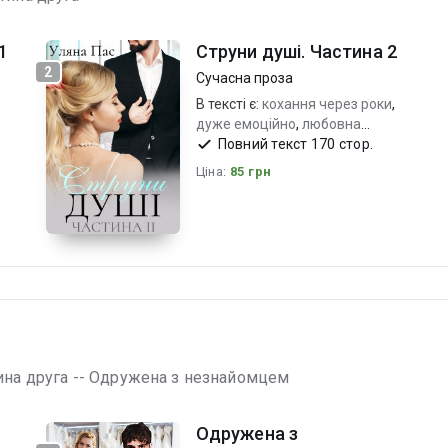
1
Струни душі. Частина 2
2
Сучасна проза
В тексті є:
кохання через роки
,
дуже емоційно
,
любовна
драма
Повний текст 170 стор.
Ціна:
85 грн
ина друга -- Одружена з незнайомцем
Одружена з