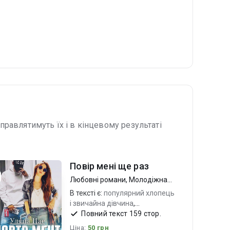
правлятимуть їх і в кінцевому результаті
Повір мені ще раз
Любовні романи
,
Молодіжна
проза
В тексті є:
популярний хлопець
і звичайна дівчина
,
популярний гурт
,
гра на
Повний текст 159 стор.
кохання
Ціна:
50 грн