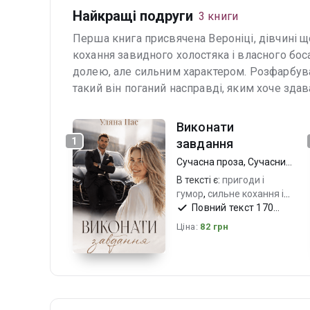
Найкращі подруги
3 книги
Перша книга присвячена Вероніці, дівчині щ
кохання завидного холостяка і власного боса
долею, але сильним характером. Розфарбува
такий він поганий насправді, яким хоче здав
Виконати
1
завдання
Сучасна проза
,
Сучасний
любовний роман
В тексті є:
пригоди і
гумор
,
сильне кохання і
вірна дружба
Повний текст 170
,
кохання і
місто
стор.
Ціна:
82 грн