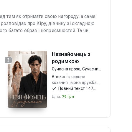
ред тим як отримати свою нагороду, а саме
 розповідає про Кіру, дівчину зі складною
о багато образ і неприємностей. Та чи
Незнайомець з
3
родимкою
Сучасна проза
,
Сучасний
любовний роман
В тексті є:
сильне
кохання і вірна дружба
,
харизматичні герої
Повний текст 147
,
вагітна героїня
стор.
Ціна:
79 грн