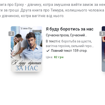
ига про Еріку - дівчину, котра змушена вийти заміж за нек
ти за гроші. Друга книга про Тимура, колишнього чоловіка
 дівчиною, котра вагітніє від нього.
Я буду боротись за нас
2
3
Сучасна проза
,
Сучасний
любовний роман
В тексті є:
боротьба за щастя
,
вагітна героїня
,
сильний герой
та емоційна героїня
Повний текст 159 стор.
Ціна:
82 грн