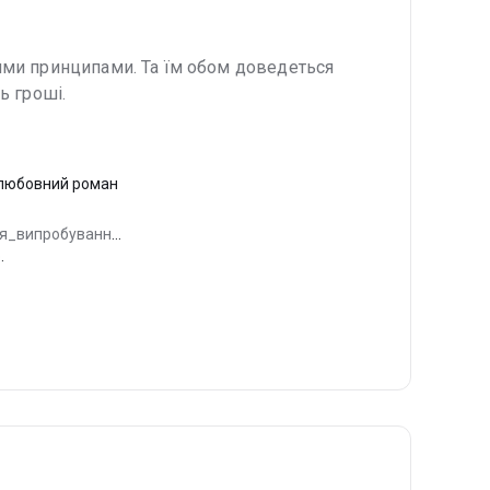
ними принципами. Та їм обом доведеться
ь гроші.
любовний роман
ня_випробування
,
ор.