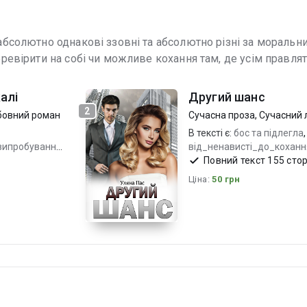
 абсолютно однакові ззовні та абсолютно різні за мораль
еревірити на собі чи можливе кохання там, де усім правлят
алі
Другий шанс
2
бовний роман
Сучасна проза
,
Сучасний 
В тексті є:
бос та підлегла
,
випробування
,
від_ненависті_до_кохан
кохання не купити
Повний текст 155 ст
Ціна:
50 грн