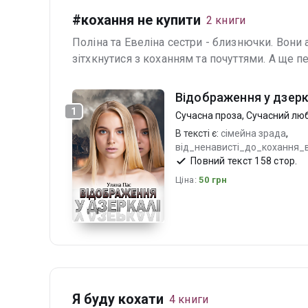
#кохання не купити
2 книги
Поліна та Евеліна сестри - близнючки. Вони
зітхкнутися з коханням та почуттями. А ще п
Відображення у дзерк
1
Сучасна проза
,
Сучасний лю
В тексті є:
сімейна зрада
,
від_ненависті_до_кохання_
кохання не купити
Повний текст 158 стор.
Ціна:
50 грн
Я буду кохати
4 книги