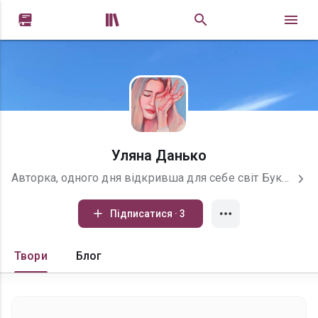


Уляна Данько
Авторка, одного дня відкривша для себе світ Букнету і, судячи з усього, залишусь у ньому назавжди. Виросла та сформувалася у фендомі, в якому залишила часточку свого палкого серця. Зараз намагаюся писати оригинальні історії. Дуже критикую свої роботи, але щиро радію, коли комусь вони припадають до душі Відкрита для спілкування, обожнюю нові цікаві знайомства. Дуже хочу зробити свій вклад у розвиток української творчості
Підписатися · 3
Твори
Блог