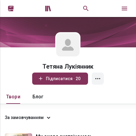


Тетяна Лукіянник
Підписатися · 20
Твори
Блог
За замовчуванням