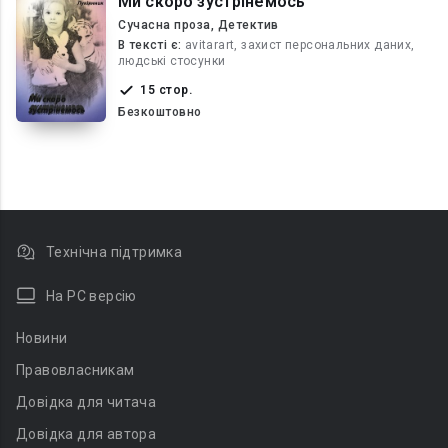
Ми скоро зустрінемось
Сучасна проза, Детектив
В текcті є:
avitarart, захист персональних даних,
людські стосунки
15 стор.
Безкоштовно
Технічна підтримка
На PC версію
Новини
Правовласникам
Довідка для читача
Довідка для автора