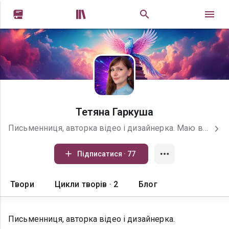


Тетяна Гаркуша
Письменниця, авторка відео і дизайнерка. Маю власний канал на YouTube, на якому відеоверсія моєї творчості у вигляді відеокниг, казок, україномовних мультиків і мульсеріалів. https://www.youtube.com/channel/UCH0026WoHNVxROFmLecToXw Авторці на каву: 4441 1110 6578 8493
Підписатися · 77
Твори
Цикли творів · 2
Блог
Письменниця, авторка відео і дизайнерка.