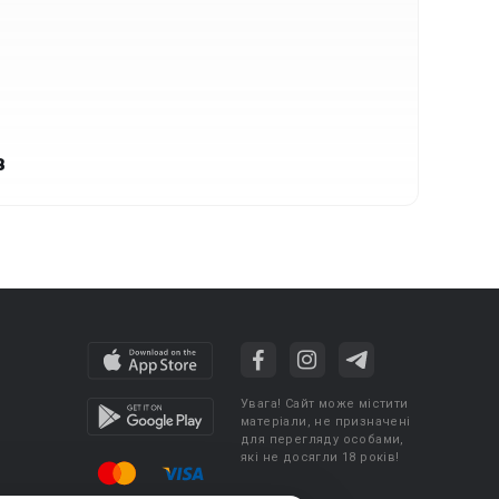
в
Увага! Сайт може містити
матеріали, не призначені
для перегляду особами,
які не досягли 18 років!