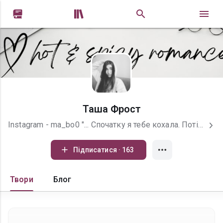


Таша Фрост
Instagram - ma_bo0 "... Спочатку я тебе кохала. Потім плазувала перед тобою, бо хотіла, щоб ти так само сильно покохав мене. Потім я стала ненавидіти тебе. Чи було мені боляче? Ні... Слово "боляче" не виражає і одного відсотка того, що я відчувала після того, як ти пішов. Уяви дзеркало, яке розбилося на мільйон дрібних, гострих, як лезо, шматків. Ці шматки вп'ялися в моє серце, і з ними я живу. Час усе лікує... Маячня! Час лише допомагає звикнутися з болем. Інколи я думаю, що в мене зовсім не лишилося серця, і замість нього утворилася чорна діра, яка знищує все навколо. Така сама чорна, як і мої книги... Чи вмію я кохати? Вміла... Колись... Хотіла думати, що кохаю. Створила ілюзію і сама в ній розчинилася..."
Підписатися · 163
Твори
Блог