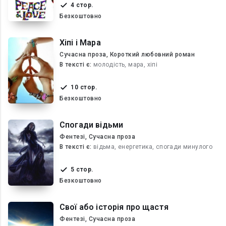
4 стор.
Безкоштовно
Хіпі і Мара
Сучасна проза, Короткий любовний роман
В текcті є:
молодість, мара, хіпі
10 стор.
Безкоштовно
Спогади відьми
Фентезі, Сучасна проза
В текcті є:
відьма, енергетика, спогади минулого
5 стор.
Безкоштовно
Свої або історія про щастя
Фентезі, Сучасна проза