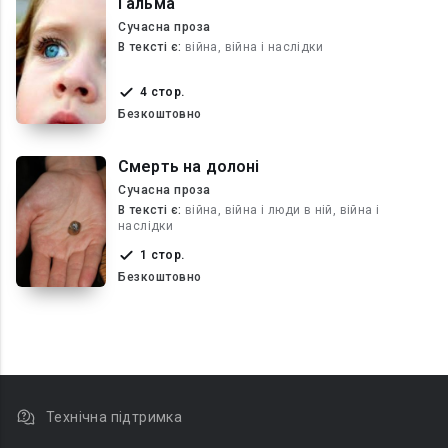
Гальма
Сучасна проза
В текcті є:
війна, війна і наслідки
4 стор.
Безкоштовно
Смерть на долоні
Сучасна проза
В текcті є:
війна, війна і люди в ній, війна і
наслідки
1 стор.
Безкоштовно
Технічна підтримка