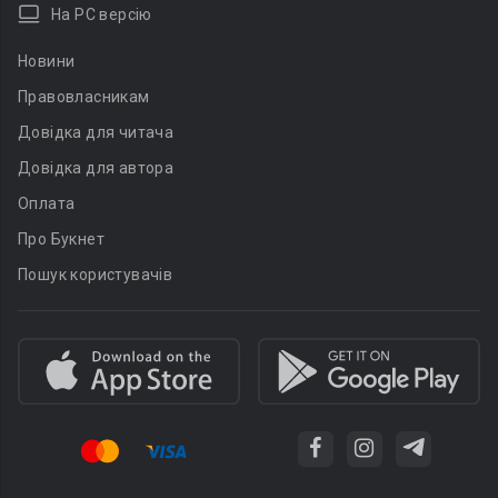
На PC версію
Новини
Правовласникам
Довідка для читача
Довідка для автора
Оплата
Про Букнет
Пошук користувачів