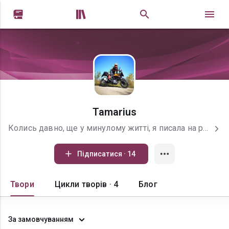


Tamarius
Колись давно, ще у минулому житті, я писала на ресурсі проза.ру. Більше 23 тис читачів, номінація "Писатель года". Але життя розставило крапки над І і я почала перекладати свої твори на українську мову, хоча не вчила її в школі.. Тому я тут. Оповідання, мініатюри. Про гори, про людей, про собак, про відчуття і почуття. Рада буду бачити всіх на своїй сторінці
Підписатися · 14
Твори
Цикли творів · 4
Блог
За замовчуванням