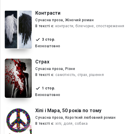
Контрасти
Сучасна проза, Жіночий роман
В текcті є:
контрасти, білечорне, спостереження
3 стор.
Безкоштовно
Страх
Сучасна проза, Різне
В текcті є:
самотність, страх, рішення
1 стор.
Безкоштовно
Хіпі і Мара, 50 років по тому
Сучасна проза, Короткий любовний роман
В текcті є:
хіпі, доля, собака