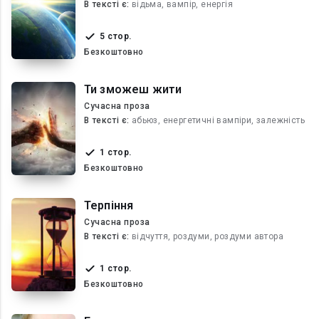
В текcті є:
відьма, вампір, енергія
5 стор.
Безкоштовно
Ти зможеш жити
Сучасна проза
В текcті є:
абьюз, енергетичні вампіри, залежність
1 стор.
Безкоштовно
Терпіння
Сучасна проза
В текcті є:
відчуття, роздуми, роздуми автора
1 стор.
Безкоштовно