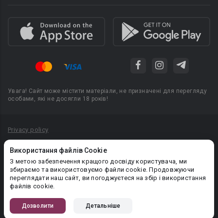
Увага! Сайт може містити матеріали, не призначені для перегляду
особами, які не досягли 18 років!
Privacy policy
Угода користувача
Використання файлів Cookie
Політика конфіденційності
З метою забезпечення кращого досвіду користувача, ми
збираємо та використовуємо файли cookie. Продовжуючи
Правила публікації авторського контенту
переглядати наш сайт, ви погоджуєтеся на збір і використання
файлів cookie.
PR-вiддiл: pr@booknet.com
Дозволити
Детальніше
© 2026 Booknet. Всі права захищено.