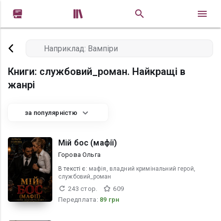


Книги: службовий_роман. Найкращі в
жанрі
за популярністю
Мій бос (мафії)
Горова Ольга
В текcті є:
мафія, владний кримінальний герой,
службовий_роман
243 стор.
609
Передплата:
89 грн