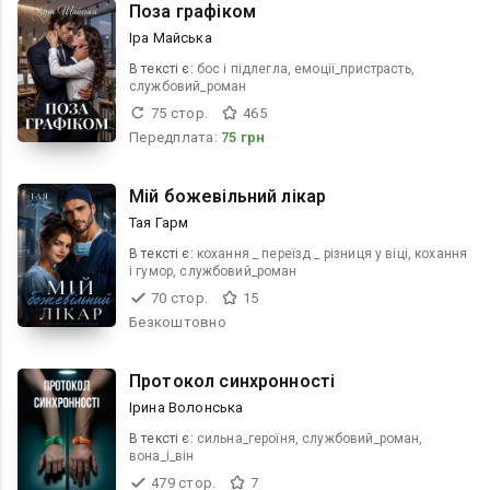
Поза графіком
Іра Майська
В текcті є:
бос і підлегла, емоції_пристрасть,
службовий_роман
75 стор.
465
Передплата:
75 грн
Мій божевільний лікар
Тая Гарм
В текcті є:
кохання _ переїзд _ різниця у віці, кохання
і гумор, службовий_роман
70 стор.
15
Безкоштовно
Протокол синхронності
Ірина Волонська
В текcті є:
сильна_героїня, службовий_роман,
вона_і_він
479 стор.
7