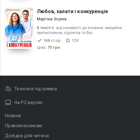
Любов, халати і конкуренція
Мартіна Зоріна
В текcті є:
від ненависті до кохання, емоційне
протистояння, підлегла та бос
188 стор.
129
Ціна:
75 грн
Технічна підтримка
На PC версію
Новини
Правовласникам
Довідка для читача