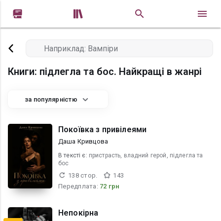


Книги: підлегла та бос. Найкращі в жанрі
за популярністю
Покоївка з привілеями
Даша Кривцова
В текcті є:
пристрасть, владний герой, підлегла та
бос
138 стор.
143
Передплата:
72 грн
Непокірна