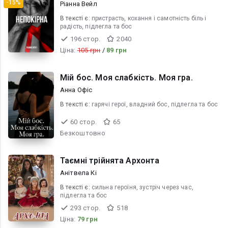
-15%
Ріанна Вейл
В текcті є:
пристрасть, кохання і самотність біль і
радість, підлегла та бос
196 стор.
2040
Ціна:
105 грн
/
89 грн
Мій бос. Моя слабкість. Моя гра.
Анна Офіс
В текcті є:
гарячі герої, владний бос, підлегла та бос
60 стор.
65
Безкоштовно
Таємні трійнята Архонта
Анітвела Кі
В текcті є:
сильна героїня, зустріч через час,
підлегла та бос
293 стор.
518
Ціна:
79 грн