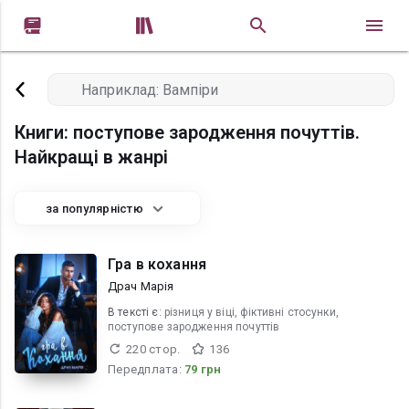


Книги: поступове зародження почуттів.
Найкращі в жанрі
за популярністю
Гра в кохання
Драч Марія
В текcті є:
різниця у віці, фіктивні стосунки,
поступове зародження почуттів
220 стор.
136
Передплата:
79 грн