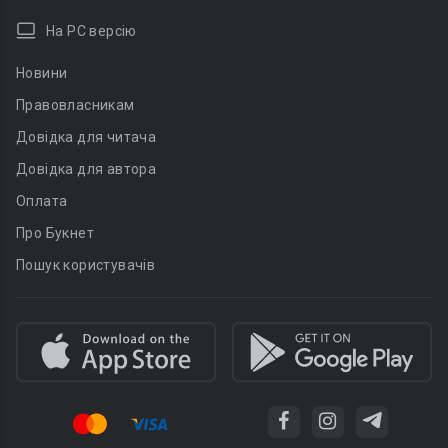
На PC версію
Новини
Правовласникам
Довідка для читача
Довідка для автора
Оплата
Про Букнет
Пошук користувачів