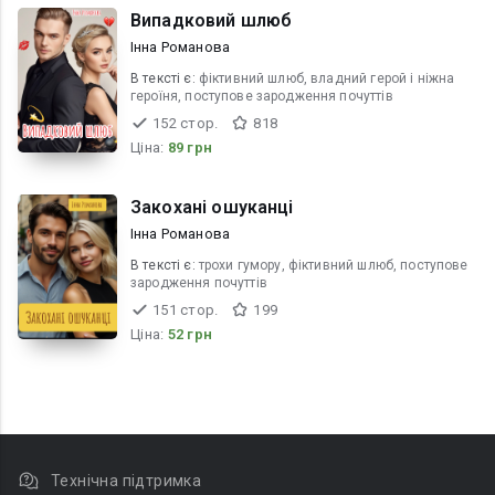
Випадковий шлюб
Інна Романова
В текcті є:
фіктивний шлюб, владний герой і ніжна
героїня, поступове зародження почуттів
152 стор.
818
Ціна:
89 грн
Закохані ошуканці
Інна Романова
В текcті є:
трохи гумору, фіктивний шлюб, поступове
зародження почуттів
151 стор.
199
Ціна:
52 грн
Технічна підтримка