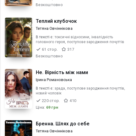
Безкоштовно
Теплий клубочок
Тетяна Овчіннікова
В текcті є:
токсичні відносини, інвалідність
головного героя, поступове зародження почуттів
61 стор.
317
Безкоштовно
Не. Вірність між нами
Ірина Романовська
В текcті є:
зрада, поступове зародження почуттів,
новий чоловік
220 стор.
410
Ціна:
69 грн
Бренна. Шлях до себе
Тетяна Овчіннікова