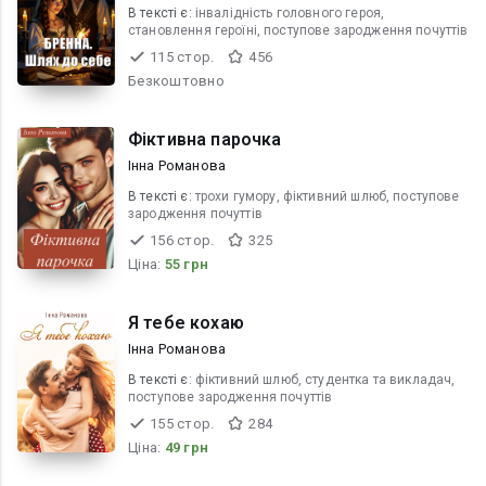
В текcті є:
інвалідність головного героя,
становлення героїні, поступове зародження почуттів
115 стор.
456
Безкоштовно
Фіктивна парочка
Інна Романова
В текcті є:
трохи гумору, фіктивний шлюб, поступове
зародження почуттів
156 стор.
325
Ціна:
55 грн
Я тебе кохаю
Інна Романова
В текcті є:
фіктивний шлюб, студентка та викладач,
поступове зародження почуттів
155 стор.
284
Ціна:
49 грн