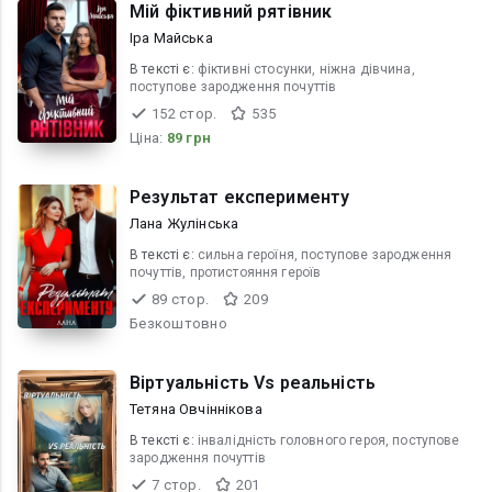
Мій фіктивний рятівник
Іра Майська
В текcті є:
фіктивні стосунки, ніжна дівчина,
поступове зародження почуттів
152 стор.
535
Ціна:
89 грн
Результат експерименту
Лана Жулінська
В текcті є:
сильна героїня, поступове зародження
почуттів, протистояння героїв
89 стор.
209
Безкоштовно
Віртуальність Vs реальність
Тетяна Овчіннікова
В текcті є:
інвалідність головного героя, поступове
зародження почуттів
7 стор.
201