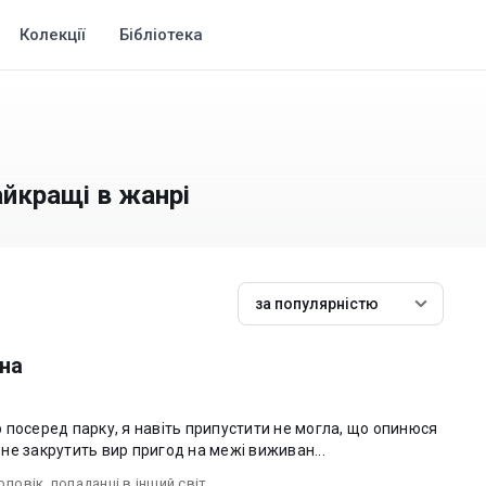
Колекції
Бібліотека
айкращі в жанрі
за популярністю
на
 посеред парку, я навіть припустити не могла, що опинюся
мене закрутить вир пригод на межі виживан...
оловік
,
попаданці в інший світ