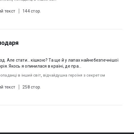
й текст
144 стор.
лодаря
зд. Але стати… кішкою? Та ще й у лапах найнебезпечнішої
ія. Якось я опинилася в країні, де пра...
попаданці в інший світ
,
відчайдушна героїня з секретом
й текст
258 стор.