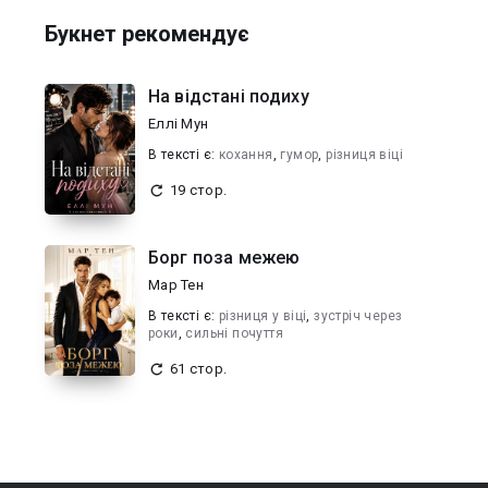
Букнет рекомендує
На відстані подиху
Еллі Мун
В текcті є:
кохання
,
гумор
,
різниця віці
19 стор.
Борг поза межею
Мар Тен
В текcті є:
різниця у віці
,
зустріч через
роки
,
сильні почуття
61 стор.