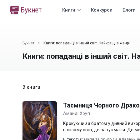
Книги
Конкурси
Блоги
Букнет
Книги: попаданці в інший світ. Найкращі в жанрі
Книги: попаданці в інший світ. Н
2 книги
Таємниця Чорного Драко
Аманді Хоуп
Крокуючи за братом у дивний вихор
в іншому світі, де панує магія. Де 
В текcті є:
магія та пригоди
,
владний ч