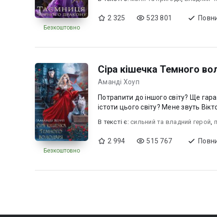
2 325
523 801
Повни
Безкоштовно
Сіра кішечка Темного во
Аманді Хоуп
Потрапити до іншого світу? Ще гара
істоти цього світу? Мене звуть Віктор
В текcті є:
сильний та владний герой
,
2 994
515 767
Повни
Безкоштовно