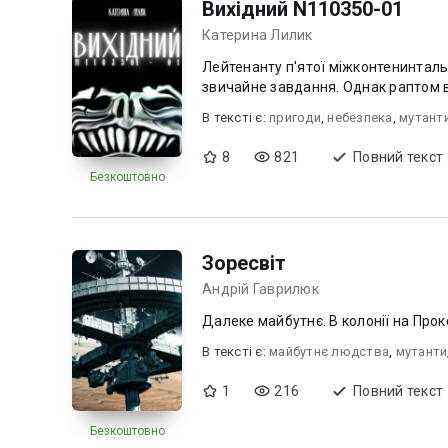
Вихідний N110350-01
Катерина Лилик
Лейтенанту п'ятої міжконтенинтальн
звичайне завдання. Однак раптом ви
В текcті є:
пригоди
,
небезпека
,
мутант
8
821
Повний текст
Безкоштовно
Зоресвіт
Андрій Гаврилюк
Далеке майбутнє. В колонії на Прок
В текcті є:
майбутнє людства
,
мутанти
1
216
Повний текст
Безкоштовно