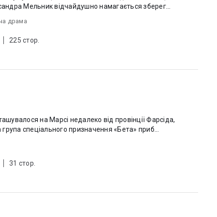
ссандра Мельник відчайдушно намагається зберег...
ча драма
225 стор.
ташувалося на Марсі недалеко від провінції Фарсіда,
група спеціального призначення «Бета» приб...
31 стор.