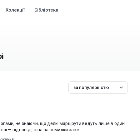
Колекції
Бібліотека
і
за популярністю
орогами, не знаючи, що деякі маршрути ведуть лише в один
нші — відповіді, ціна за помилки завж...
чуження