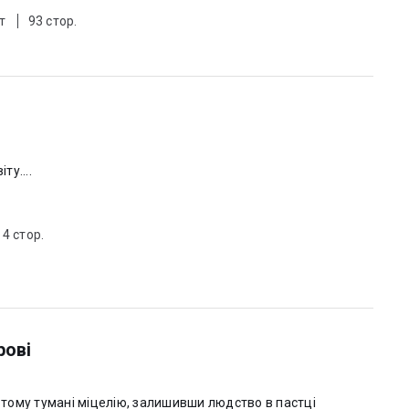
т
93 стор.
ту....
4 стор.
рові
овтому тумані міцелію, залишивши людство в пастці