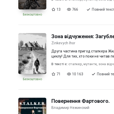
13
766
Повний текс
Безкоштовно
Зона відчуження: Загубле
Zinkevych Ihor
Друга частина пригод сталкера Жи
циклу! Для тих, хто поки не читав 
В текcті є:
сталкер
,
мутанти
,
зона від
71
10 163
Повний т
Безкоштовно
Повернення Фартового.
Владимир Нежинский