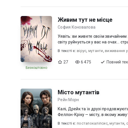
Живим тут не місце
София Коновалова
Уявіть: ви живете своїм звичайним 
світу руйнується у вас на очах... с
В текcті є:
вірус
,
мутанти
,
виживання у
27
6 475
Повний тек
Безкоштовно
Місто мутантів
Рейн Морн
Калі, Дрейк та їх друзі продовжую
Феллон-Кріку — місту, в якому живут
В текcті є:
постапокаліпсис
,
мутанти
,
с