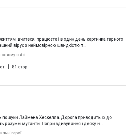
життям, вчитеся, працюєте і в один день картинка гарного
трашний вірус з неймовірною швидкістю п...
 новому світі
ст
81 стор.
ть пошуки Лаймена Хескелла. Дорога приводить їх до
ь розумні мутанти. Попри здивування і деяку н...
ильні герої