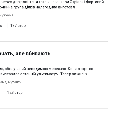
 через два рокі після того як сталкери Стрілок і Фартовий
чинна група ділків налагодила виготовл...
дчуження
ст
137 стор.
вчать, але вбивають
затих, обплутаний невидимою мережею. Коли людство
 виставила останній ультиматум. Тепер вижилі х...
рама
,
мутанти
т
128 стор.