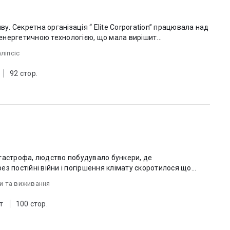
ву. Секретна організація “ Elite Corporation” працювала над
нергетичною технологією, що мала вирішит...
ліпсіс
92 стор.
тастрофа, людство побудувало бункери, де
з постійні війни і погіршення клімату скоротилося що...
ви та виживання
т
100 стор.