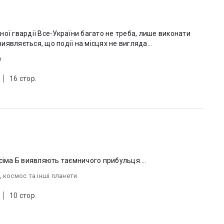
ої гвардії Все-України багато не треба, лише виконати
являється, що події на місцях не вигляда...
и
16 стор.
сіма Б виявляють таємничого прибульця....
,
космос та інші планети
10 стор.