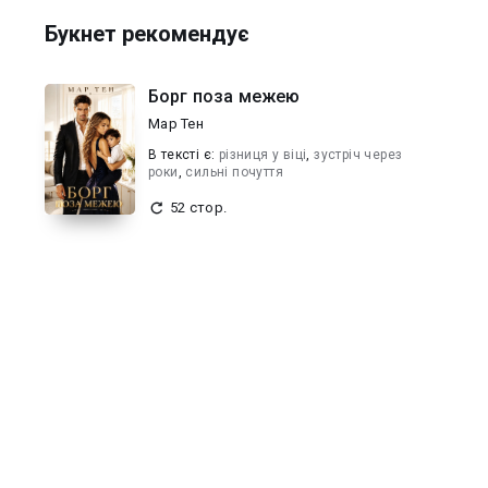
Букнет рекомендує
Борг поза межею
Мар Тен
В текcті є:
різниця у віці
,
зустріч через
роки
,
сильні почуття
52 стор.