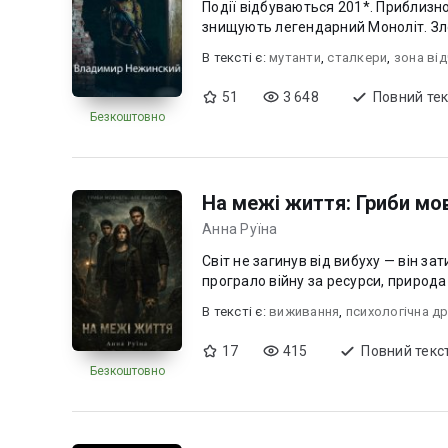
Події відбуваються 201*. Приблизно
знищують легендарний Моноліт. Зло
В текcті є:
мутанти
,
сталкери
,
зона ві
51
3 648
Повний тек
Безкоштовно
На межі життя: Гриби мо
Анна Руїна
Світ не загинув від вибуху — він 
програло війну за ресурси, природа
В текcті є:
виживання
,
психологічна д
17
415
Повний текс
Безкоштовно