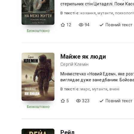
стерильних стін Цитаделі. Поки Ка
В текcті є:
кохання
,
мутанти
,
психологі
12
94
Повний текст
Безкоштовно
Майже як люди
Сергій Клемін
Мінімістечко «Новий Едем», яке роз
виглядає дуже занедбаним. Бойова 
В текcті є:
марс
,
мутанти
,
вчені
5
323
Повний текст
Безкоштовно
Рейл