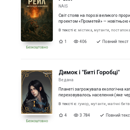
NAIS
Світ стояв на порозі великого прори
проектом «Прометей» — новітньою е
В текcті є:
містика
,
мутанти
,
постапока
1
406
Повний текст
Безкоштовно
Димок і "Биті Горобці"
Ведана
Планеті загрожувала екологічна ка
переховувалось населення (яке чере
В текcті є:
гумор
,
мутанти
,
магічні бит
4
3 784
Повний текс
Безкоштовно