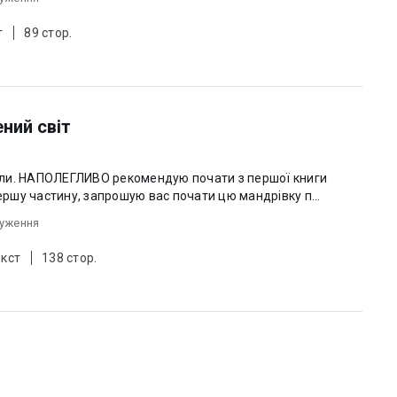
т
89 стор.
ний світ
ли. НАПОЛЕГЛИВО рекомендую почати з першої книги
першу частину, запрошую вас почати цю мандрівку п...
чуження
екст
138 стор.