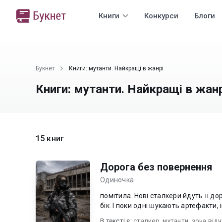
Книги
Конкурси
Блоги
Букнет
Книги: мутанти. Найкращі в жанрі
Книги: мутанти. Найкращі в жанр
15 книг
Дорога без повернення
Одиночка
помітила. Нові сталкери йдуть її д
бік. І поки одні шукають артефакти, і
В текcті є:
сталкер
,
мутанти
,
зона від