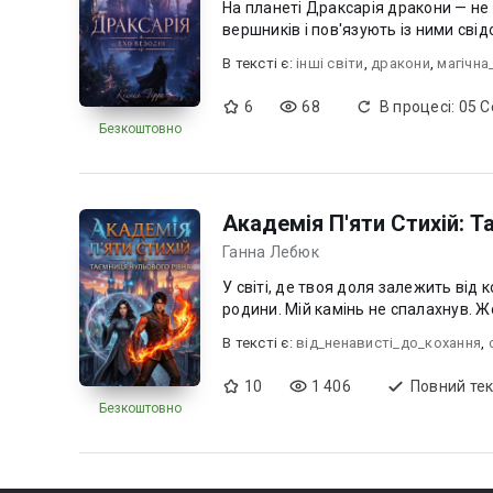
На планеті Драксарія дракони — не
вершників і пов'язують із ними свідо
В текcті є:
інші світи
,
дракони
,
магічна
6
68
В процесі: 05 
Безкоштовно
Академія П'яти Стихій: Т
Ганна Лебюк
У світі, де твоя доля залежить від
родини. Мій камінь не спалахнув. Жо
В текcті є:
від_ненависті_до_кохання
,
10
1 406
Повний тек
Безкоштовно