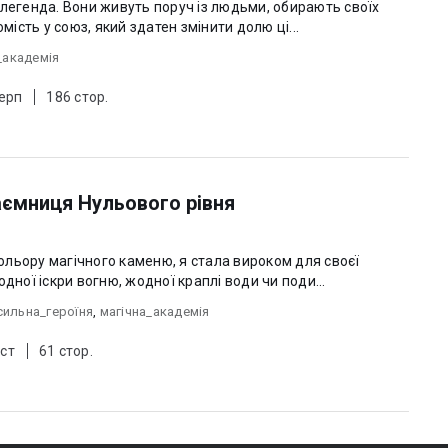
 легенда. Вони живуть поруч із людьми, обирають своїх
мість у союз, який здатен змінити долю ці...
_академія
Серп
186 стор.
аємниця Нульового рівня
 кольору магічного каменю, я стала вироком для своєї
дної іскри вогню, жодної краплі води чи поди...
сильна_героїня
,
магічна_академія
ст
61 стор.