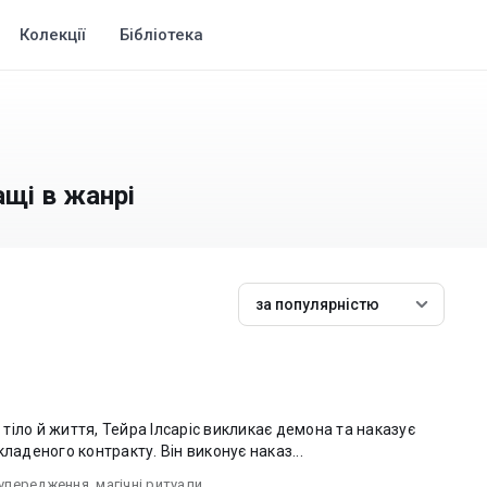
Колекції
Бібліотека
ащі в жанрі
за популярністю
ї тіло й життя, Тейра Ілсаріс викликає демона та наказує
ладеного контракту. Він виконує наказ...
 упередження
,
магічні ритуали