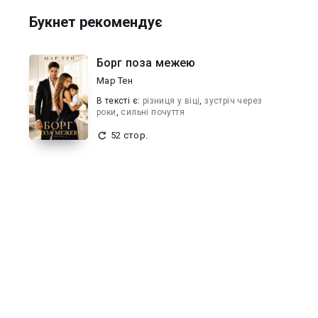
Букнет рекомендує
Борг поза межею
Мар Тен
В текcті є:
різниця у віці
,
зустріч через
роки
,
сильні почуття
52 стор.