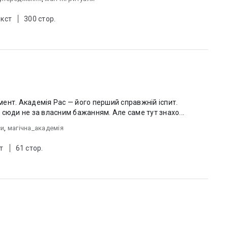
екст
300 стор.
ент. Академія Рас — його перший справжній іспит.
 сюди не за власним бажанням. Але саме тут знахо...
си
,
магічна_академія
т
61 стор.