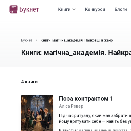
Книги
Конкурси
Блоги
Букнет
Книги: магічна_академія. Найкращі в жанрі
Книги: магічна_академія. Найкр
4 книги
Поза контрактом 1
Аліса Ревер
Під час ритуалу, який мав забрати ї
йому врятувати себе — навіть без ук
В текcті є:
магічна_академія
,
почуття і