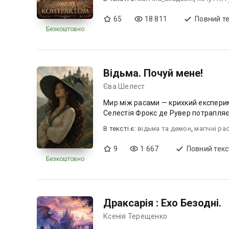
65
18 811
Повний т
Безкоштовно
Відьма. Почуй мене!
Єва Шелест
Мир між расами — крихкий експерим
Селестія Фрокс де Рувер потрапляє
В текcті є:
відьма та демон
,
магічні ра
9
1 667
Повний текс
Безкоштовно
Драксарія : Ехо Безодні.
Ксенія Терещенко