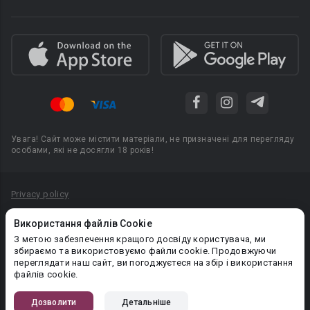
Увага! Сайт може містити матеріали, не призначені для перегляду
особами, які не досягли 18 років!
Privacy policy
Угода користувача
Використання файлів Cookie
Політика конфіденційності
З метою забезпечення кращого досвіду користувача, ми
збираємо та використовуємо файли cookie. Продовжуючи
Правила публікації авторського контенту
переглядати наш сайт, ви погоджуєтеся на збір і використання
файлів cookie.
PR-вiддiл: pr@booknet.com
Дозволити
Детальніше