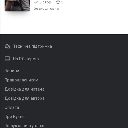
5 стор.
3
Безкоштовно
Технічна підтримка
На PC версію
Новини
Правовласникам
Довідка для читача
Довідка для автора
Оплата
Про Букнет
Пошук користувачів