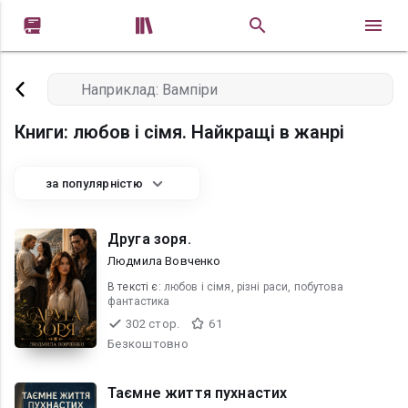


Книги: любов і сімя. Найкращі в жанрі
за популярністю
Друга зоря.
Людмила Вовченко
В текcті є:
любов і сімя, рiзнi раси, побутова
фантастика
302 стор.
61
Безкоштовно
Таємне життя пухнастих