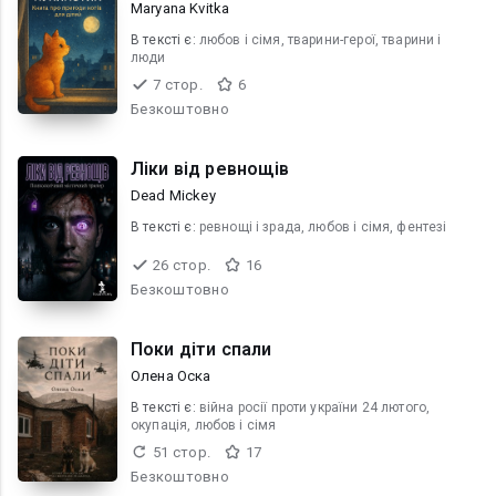
Maryana Kvitka
В текcті є:
любов і сімя, тварини-герої, тварини і
люди
7 стор.
6
Безкоштовно
Ліки від ревнощів
Dead Mickey
В текcті є:
ревнощі і зрада, любов і сімя, фентезі
26 стор.
16
Безкоштовно
Поки діти спали
Олена Оска
В текcті є:
війна росії проти україни 24 лютого,
окупація, любов і сімя
51 стор.
17
Безкоштовно