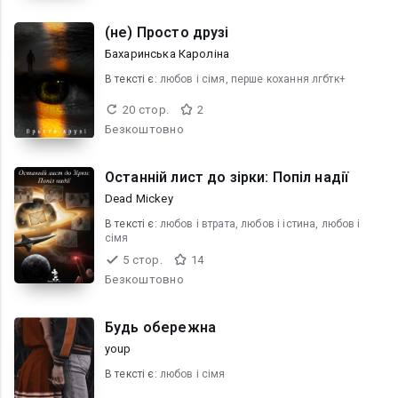
(не) Просто друзі
Бахаринська Кароліна
В текcті є:
любов і сімя, перше кохання лгбтк+
20 стор.
2
Безкоштовно
Останній лист до зірки: Попіл надії
Dead Mickey
В текcті є:
любов і втрата, любов і істина, любов і
сімя
5 стор.
14
Безкоштовно
Будь обережна
youp
В текcті є:
любов і сімя