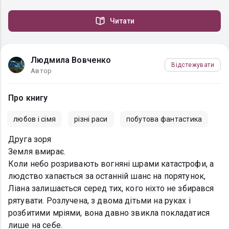
Читати
Людмила Вовченко
Відстежувати
Автор
Про книгу
любов і сімя
рiзнi раси
побутова фантастика
Друга зоря
Земля вмирає.
Коли небо розривають вогняні шрами катастрофи, а
людство хапається за останній шанс на порятунок,
Ліана залишається серед тих, кого ніхто не збирався
рятувати. Розлучена, з двома дітьми на руках і
розбитими мріями, вона давно звикла покладатися
лише на себе.