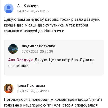
Аня Осадчук
04.07.2026, 22:03:16
Дякую вам за чудову історію, трохи різало дві луни,
краще два місяці, два супутника. А так історія
тримала в напрузі до кінця.♥️♥️♥️♥️
Людмила Вовченко
07.07.2026, 20:50:29
Аня Осадчук
, Дякую. Це так потрiбно. Луни це
планетоiди.
Ірина Прилуцька
07.07.2026, 19:49:23
Погоджуюся з попереднім коментарем щодо "луни" і
головне з кацапською "и"! Але історія сподобалася,