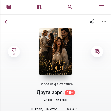


60
Любовна фантастика
Друга зоря.
18+
Повний текст
18 глав, 302 стор.
4 705