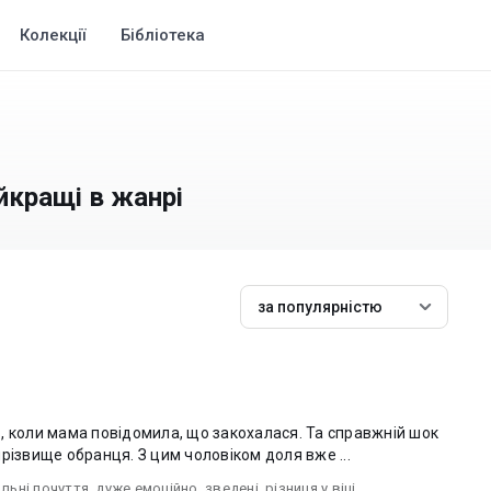
Колекції
Бібліотека
айкращі в жанрі
за популярністю
, коли мама повідомила, що закохалася. Та справжній шок
різвище обранця. З цим чоловіком доля вже ...
ильні почуття_дуже емоційно
,
зведені_різниця у віці