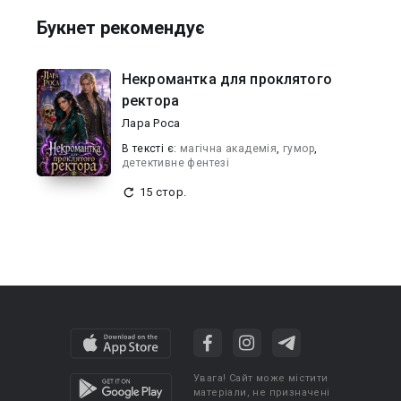
Букнет рекомендує
Некромантка для проклятого
ректора
Лара Роса
В текcті є:
магічна академія
,
гумор
,
детективне фентезі
15 стор.
Увага! Сайт може містити
матеріали, не призначені