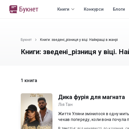
Книги
Конкурси
Блоги
Букнет
Книги: зведені_різниця у віці. Найкращі в жанрі
Книги: зведені_різниця у віці. Н
1 книга
Дика фурія для магната
Лія Тан
Життя Уляни змінилося в одну мить
чекав попереду, коли вона почула п
В текcті є:
від ненависті до кохання
,
с