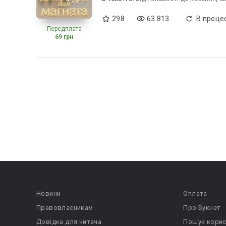
298
63 813
В процес
Передплата
69 грн
Новини
Оплата
Правовласникам
Про Букнет
Довідка для читача
Пошук корис