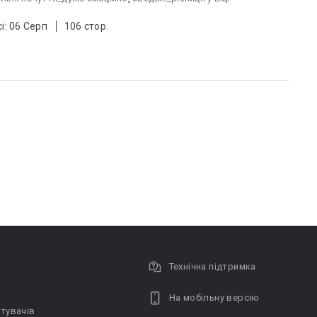
і: 06 Серп
106 стор.
Технічна підтримка
На мобільну версію
тувачів