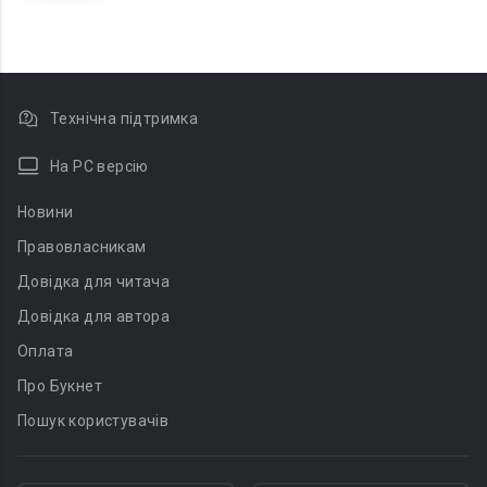
Технічна підтримка
На PC версію
Новини
Правовласникам
Довідка для читача
Довідка для автора
Оплата
Про Букнет
Пошук користувачів