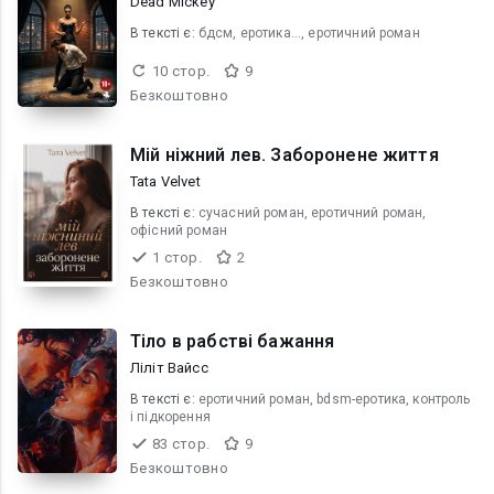
Dead Mickey
В текcті є:
бдсм, еротика..., еротичний роман
10 стор.
9
Безкоштовно
Мій ніжний лев. Заборонене життя
Tata Velvet
В текcті є:
сучасний роман, еротичний роман,
офісний роман
1 стор.
2
Безкоштовно
Тіло в рабстві бажання
Ліліт Вайсс
В текcті є:
еротичний роман, bdsm-еротика, контроль
і підкорення
83 стор.
9
Безкоштовно