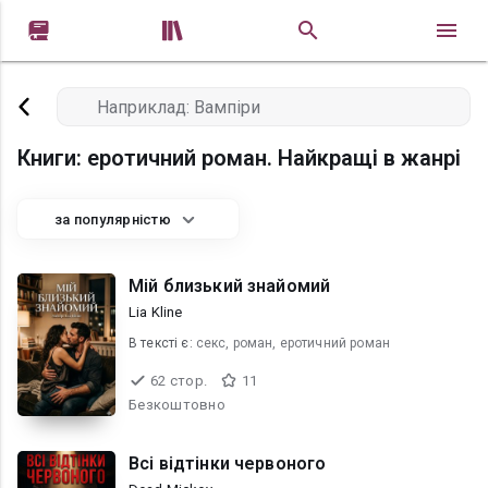


Книги: еротичний роман. Найкращі в жанрі
за популярністю
Мій близький знайомий
Lia Kline
В текcті є:
секс, роман, еротичний роман
62 стор.
11
Безкоштовно
Всі відтінки червоного