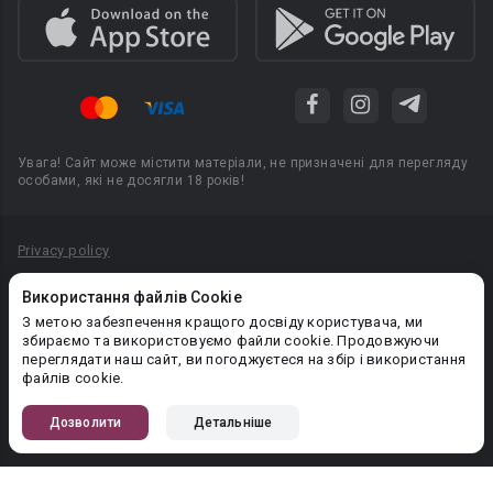
Увага! Сайт може містити матеріали, не призначені для перегляду
особами, які не досягли 18 років!
Privacy policy
Угода користувача
Використання файлів Cookie
Політика конфіденційності
З метою забезпечення кращого досвіду користувача, ми
збираємо та використовуємо файли cookie. Продовжуючи
Правила публікації авторського контенту
переглядати наш сайт, ви погоджуєтеся на збір і використання
файлів cookie.
PR-вiддiл: pr@booknet.com
Дозволити
Детальніше
© 2026 Booknet. Всі права захищено.
Narva mnt 5, Tallinn 10117, Естонія