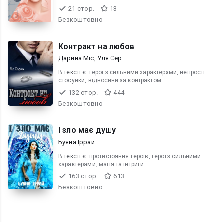
21 стор.
13
Безкоштовно
Контракт на любов
Дарина Міс, Уля Сер
В текcті є:
герої з сильними характерами, непрості
стосунки, відносини за контрактом
132 стор.
444
Безкоштовно
І зло має душу
Буяна Іррай
В текcті є:
протистояння героїв, герої з сильними
характерами, магія та інтриги
163 стор.
613
Безкоштовно