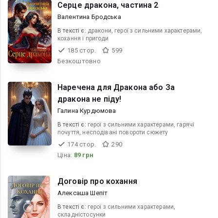
Серце дракона, частина 2
Валентина Бродська
В текcті є:
дракони, герої з сильними характерами,
кохання і пригоди
185 стор.
599
Безкоштовно
Наречена для Дракона або За
дракона не піду!
Галина Курдюмова
В текcті є:
герої з сильними характерами, гарячі
почуття, несподівані повороти сюжету
174 стор.
290
Ціна:
89 грн
Договір про кохання
Алексаша Шепіт
В текcті є:
герої з сильними характерами,
складністосунки