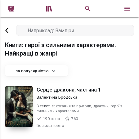


Книги: герої з сильними характерами.
Найкращі в жанрі
за популярністю
Серце дракона, частина 1
Валентина Бродська
В текcті є:
кохання та пригоди, дракони, герої з
сильними характерами
190 стор.
760
Безкоштовно