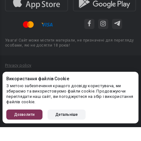
Увага! Сайт може містити матеріали, не призначені для перегляду
особами, які не досягли 18 років!
Privacy policy
Угода користувача
Використання файлів Cookie
Політика конфіденційності
З метою забезпечення кращого досвіду користувача, ми
збираємо та використовуємо файли cookie. Продовжуючи
Правила публікації авторського контенту
переглядати наш сайт, ви погоджуєтеся на збір і використання
файлів cookie.
PR-вiддiл: pr@booknet.com
Дозволити
Детальніше
© 2026 Booknet. Всі права захищено.
Narva mnt 5, Tallinn 10117, Естонія