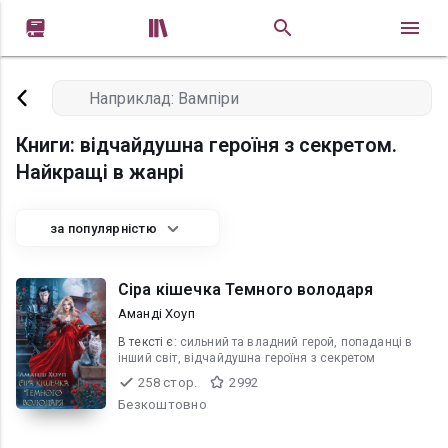


Книги: відчайдушна героїня з секретом.
Найкращі в жанрі
за популярністю
Сіра кішечка Темного володаря
Аманді Хоуп
В текcті є:
сильний та владний герой, попаданці в
інший світ, відчайдушна героїня з секретом
258 стор.
2992
Безкоштовно