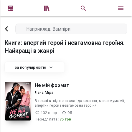


Книги: впертий герой і невгамовна героїня.
Найкращі в жанрі
за популярністю
Не мій формат
Лана Міра
В текcті є:
від ненавесті до кохання, максимумхімії,
впертий герой і невгамовна героїня
102 стор.
95
Передплата:
75 грн