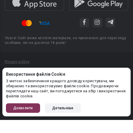
Увага! Сайт може містити матеріали, не призначені для перегляду
особами, які не досягли 18 років!
Privacy policy
Угода користувача
Використання файлів Cookie
Політика конфіденційності
З метою забезпечення кращого досвіду користувача, ми
збираємо та використовуємо файли cookie. Продовжуючи
Правила публікації авторського контенту
переглядати наш сайт, ви погоджуєтеся на збір і використання
файлів cookie.
PR-вiддiл: pr@booknet.com
Дозволити
Детальніше
© 2026 Booknet. Всі права захищено.
Narva mnt 5, Tallinn 10117, Естонія