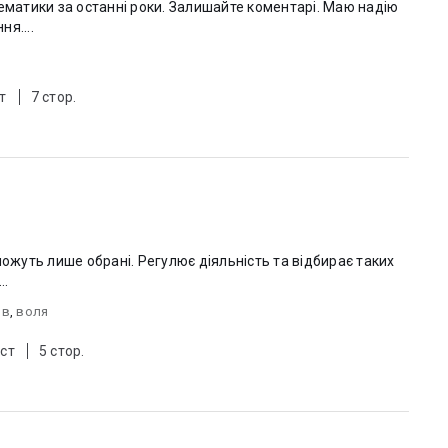
і тематики за останні роки. Залишайте коментарі. Маю надію
я....
т
7 стор.
можуть лише обрані. Регулює діяльність та відбирає таких
..
ив
,
воля
ст
5 стор.