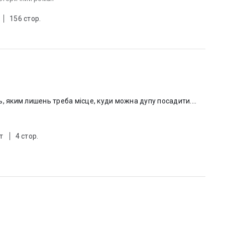
156 стор.
, яким лишень треба місце, куди можна дупу посадити....
т
4 стор.