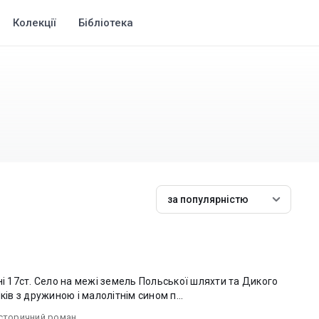
Колекції
Бібліотека
за популярністю
ні 17ст. Село на межі земель Польської шляхти та Дикого
ків з дружиною і малолітнім сином п...
історичний роман