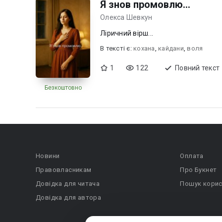
Я знов промовлю...
Олекса Шевкун
Ліричний вірш...
В текcті є:
кохана
,
кайдани
,
воля
1
122
Повний текст
Безкоштовно
Новини
Оплата
Правовласникам
Про Букнет
Довідка для читача
Пошук корис
Довідка для автора