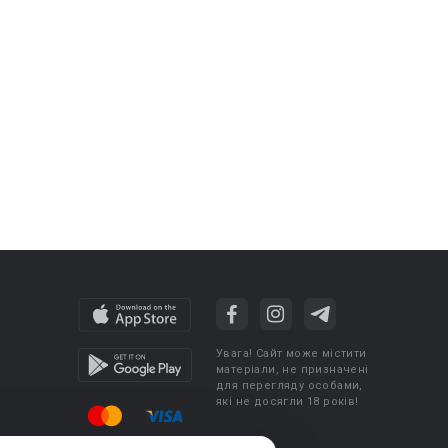
Увага! Сайт може містити
матеріали, не призначені
для перегляду особами,
які не досягли 18 років!