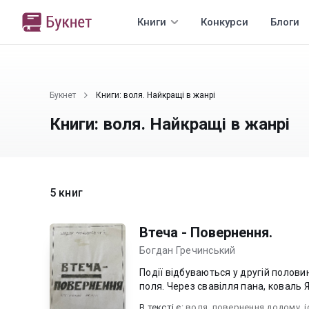
Книги
Конкурси
Блоги
Букнет
Книги: воля. Найкращі в жанрі
Книги: воля. Найкращі в жанрі
5 книг
Втеча - Повернення.
Богдан Гречинський
Події відбуваються у другій полови
поля. Через свавілля пана, коваль Я
В текcті є:
воля
,
повернення додому
,