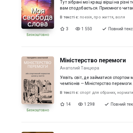
Тут зібрані мої кращі вірші на різн
вам сподобається. Приємного читанн
В текcті є:
поезiя
,
про життя
,
воля
3
1 550
Повний текс
Безкоштовно
Міністерство перемоги
Анатолий Танцюра
Уявіть світ, де займатися спортом 
чемпіонів — Міністерство перемоги..
В текcті є:
спорт для обраних
,
нормат
14
1 298
Повний тек
Безкоштовно