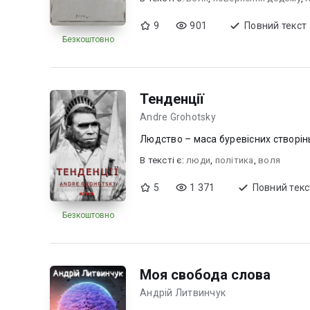
9
901
Повний текст
Безкоштовно
Тенденції
Andre Grohotsky
Людство – маса буревісних створінь
В текcті є:
люди
,
політика
,
воля
5
1 371
Повний текс
Безкоштовно
Моя свобода слова
Андрій Литвинчук