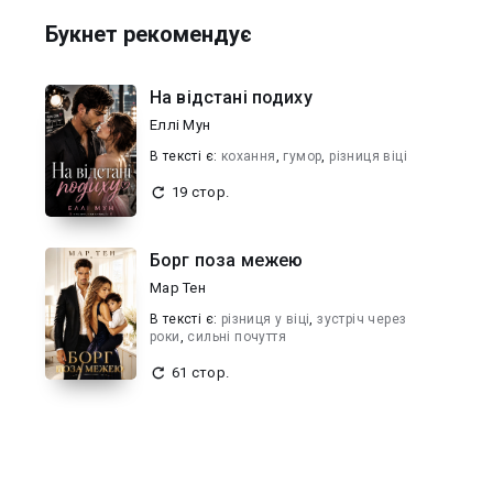
Букнет рекомендує
На відстані подиху
Еллі Мун
В текcті є:
кохання
,
гумор
,
різниця віці
19 стор.
Борг поза межею
Мар Тен
В текcті є:
різниця у віці
,
зустріч через
роки
,
сильні почуття
61 стор.