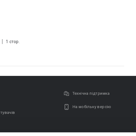
1 стор.
Технічна підтримка
На мобільну версію
тувачів