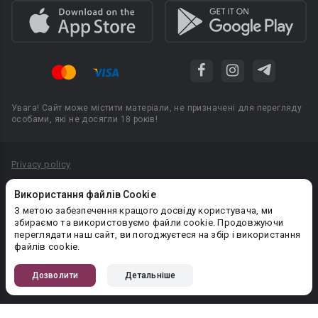
Увага! Сайт може містити матеріали, не призначені для перегляду
особами, які не досягли 18 років!
Privacy policy
Угода користувача
Використання файлів Cookie
Політика конфіденційності
З метою забезпечення кращого досвіду користувача, ми
збираємо та використовуємо файли cookie. Продовжуючи
Правила публікації авторського контенту
переглядати наш сайт, ви погоджуєтеся на збір і використання
файлів cookie.
PR-вiддiл: pr@booknet.com
Дозволити
Детальніше
© 2026 Booknet. Всі права захищено.
Narva mnt 5, Tallinn 10117, Естонія