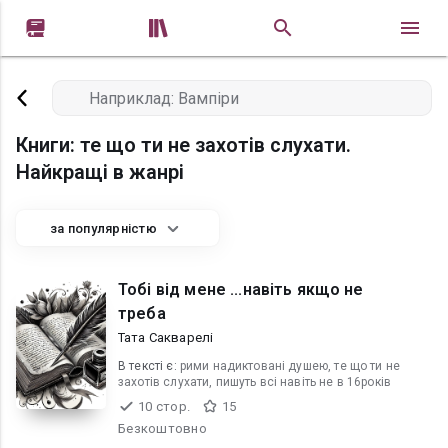


Книги: те що ти не захотів слухати.
Найкращі в жанрі
за популярністю
Тобі від мене ...навіть якщо не
треба
Тата Сакварелі
В текcті є:
рими надиктовані душею, те що ти не
захотів слухати, пишуть всі навіть не в 16років
10 стор.
15
Безкоштовно