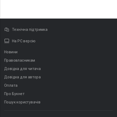
Технічна підтримка
На PC версію
Новини
Правовласникам
Довідка для читача
Довідка для автора
Оплата
Про Букнет
Пошук користувачів