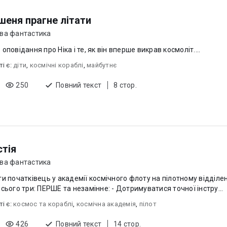
шеня прагне літати
ва фантастика
оповідання про Ніка і те, як він вперше викрав космоліт....
ті є:
діти
,
космічні кораблі
,
майбутнє
250
Повний текст
8 стор.
стія
ва фантастика
ти початківець у академії космічного флоту на пілотному відділен
тебе всього три: ПЕРШЕ та незамінне: - Дотримуватися точної інстру...
ті є:
космос та кораблі
,
космічна академія
,
пілот
426
Повний текст
14 стор.