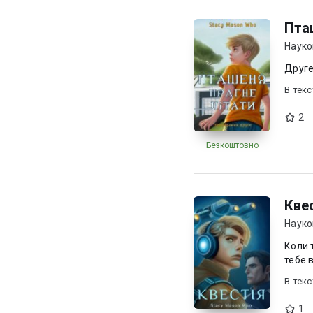
Пта
Науко
Друге 
В текc
2
Безкоштовно
Кве
Науко
Коли 
В текc
1