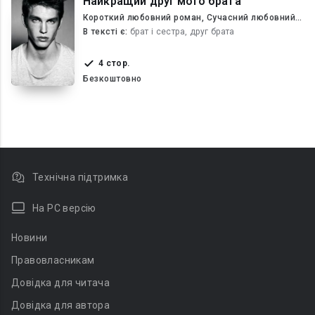
Найкращий друг мого брата
Короткий любовний роман, Сучасний любовний
роман
В текcті є:
брат і сестра, друг брата
4 стор.
Безкоштовно
Технічна підтримка
На PC версію
Новини
Правовласникам
Довідка для читача
Довідка для автора