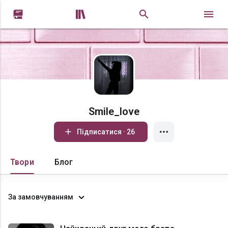


Smile_love
Підписатися · 26
Твори
Блог
За замовчуванням