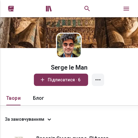


Serge le Man
Підписатися · 6
Твори
Блог
За замовчуванням