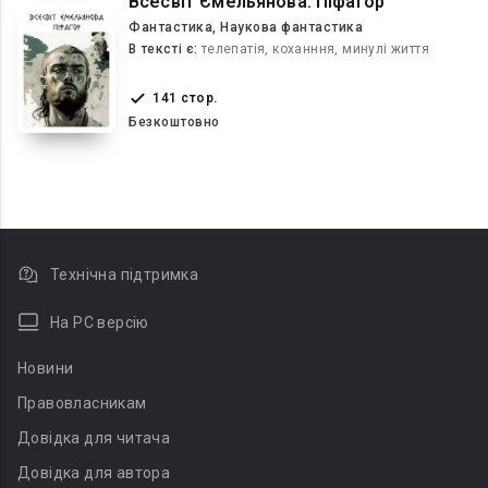
Всесвіт Ємельянова. Піфагор
Фантастика, Наукова фантастика
В текcті є:
телепатія, коханння, минулі життя
141 стор.
Безкоштовно
Технічна підтримка
На PC версію
Новини
Правовласникам
Довідка для читача
Довідка для автора