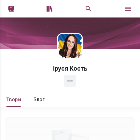


Іруся Кость
Твори
Блог