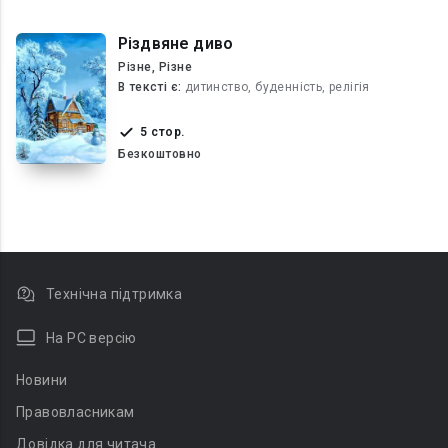
Різдвяне диво
Різне, Різне
В текcті є:
дитинство, буденність, релігія
5 стор.
Безкоштовно
Технічна підтримка
На PC версію
Новини
Правовласникам
Довідка для читача