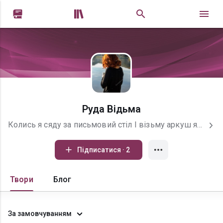


Руда Відьма
Колись я сяду за письмовий стіл І візьму аркуш якомога більший О, ні! Я не писатиму листів. І ляжуть там не зовсім вірші. Колись я запишу життєві плани І кожен пункт з початком: "А колись..." Усі комедії можливі, часом драми Закінчу фразою: "Виконуй! Не барись!" Колись я заведу собі бойфренда Колись напишу книгу. Може й дві Колись візьму будиночок в оренду Колись поплаваю в морській воді Колись куплю квитки на електричку І байдуже куди - та лиш би з ним Куплю двох цуценят і дам їм клички Боятимусь із ними літніх злив Колись я полюблю сік апельсина І чай зелений, і каву прегірку Колись куплю швейну машину Колись кудись направлюсь в літаку Колись я сяду за письмовий стіл І з мрією, щоб всі вони збулись Багато пунктів долі на приціл Напевно з фразою: "А може не "колись"?" @Лучишин Галина
Підписатися · 2
Твори
Блог
За замовчуванням