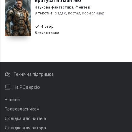
Врятувати Лаантею
Наукова фантастика, Фентезі
В текcті є:
різдво, портал, космолицар
4 стор.
Безкоштовно
Технічна підтримка
На PC версію
Новини
Правовласникам
Довідка для читача
Довідка для автора