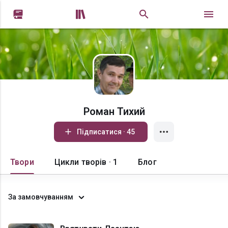


Роман Тихий
Підписатися · 45
Твори
Цикли творів · 1
Блог
За замовчуванням