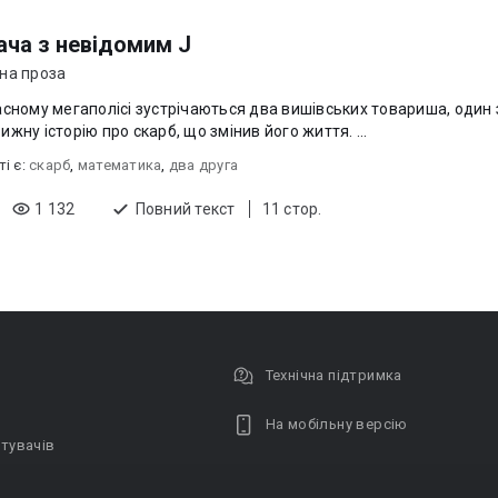
ача з невідомим J
на проза
асному мегаполісі зустрічаються два вишівських товариша, один 
ижну історію про скарб, що змінив його життя. ...
ті є:
скарб
,
математика
,
два друга
1 132
Повний текст
11 стор.
Технічна підтримка
На мобільну версію
тувачів