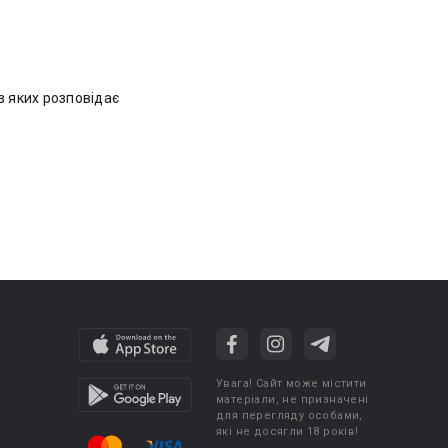
з яких розповідає
Увага! Сайт може містити
матеріали, не призначені
для перегляду особами,
які не досягли 18 років!