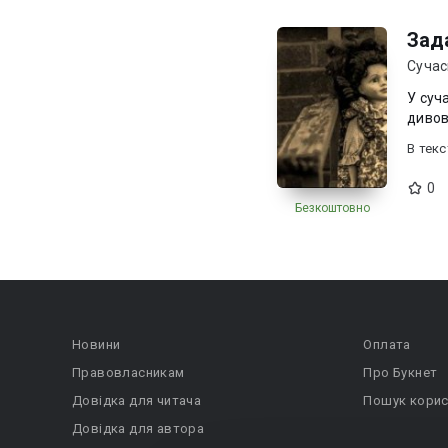
Зад
Сучас
У суч
дивов
В текc
0
Безкоштовно
Новини
Оплата
Правовласникам
Про Букнет
Довідка для читача
Пошук корис
Довідка для автора