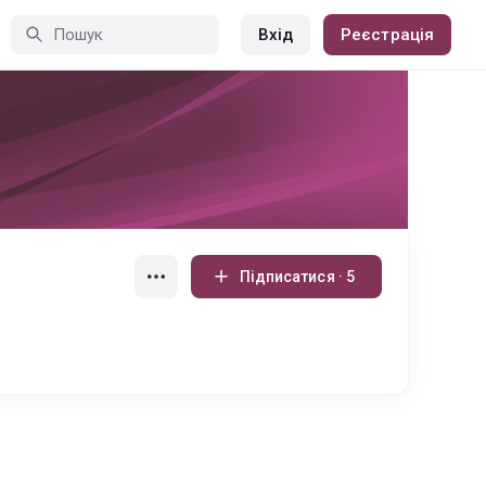
Вхід
Реєстрація
Підписатися · 5