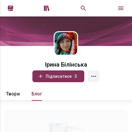


Ірина Білінська
Підписатися · 3
Твори
Блог