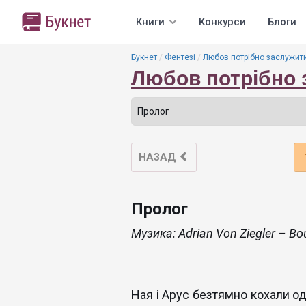
Книги
Конкурси
Блоги
Букнет
Фентезі
Любов потрібно заслужит
Любов потрібно 
НАЗАД
Пролог
Музика: Adrian Von Ziegler – B
Ная і Арус безтямно кохали од