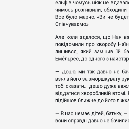
ельфів чомусь ніяк не вдавал
чимось розгнівили; обходили со
Все було марно. «Ви не будет
Співчуваємо».
Але коли здалося, що Ная вже
повідомили про хворобу Наїно
лишився, який замінив їй б
Емéльрес, до одного з найстар
— Доцю, ми так давно не бачи
взяла його за зморшкувату руку
тобі сказати… дещо дуже важли
віддатися хворобливій втомі.
підійшов ближче до його ліжка
— В нас немає дітей, батьку, —
вони справді давно не бачили