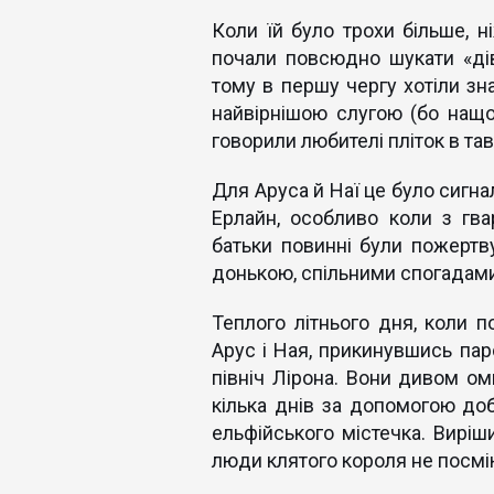
Коли їй було трохи більше, ніж
почали повсюдно шукати «дівч
тому в першу чергу хотіли зна
найвірнішою слугою (бо нащо 
говорили любителі пліток в та
Для Аруса й Наї це було сигна
Ерлайн, особливо коли з гв
батьки повинні були пожертв
донькою, спільними спогадами 
Теплого літнього дня, коли п
Арус і Ная, прикинувшись пар
північ Лірона. Вони дивом оми
кілька днів за допомогою доб
ельфійського містечка. Виріш
люди клятого короля не посмі