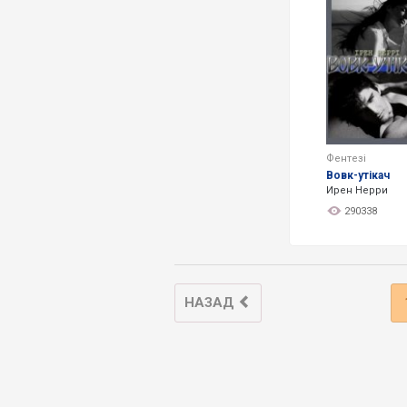
Фентезі
Вовк-утікач
Ирен Нерри
290338
НАЗАД