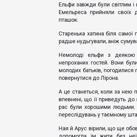
Ельфи завжди були світлим і 
Емельреса прийняли своїх д
пташок.
Старенька хатина біля самої г
радше нудьгували, аніж сумува
Немолоді ельфи з деякою 
непроханих гостей. Вони бул
молодих батьків, погодилися п
повернутися до Лірона.
А це станеться, коли за нею п
впевнені, що її приведуть до
рас були хорошими людьми. 
переслідувань у таємному шта
Ная й Арус вірили, що ще обов
допомогла їм жити без неї