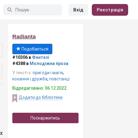
Вхід
Реєстрація
Radianta
Подобається
#10306 в
Фентезі
#4388 в
Молодіжна проза
У тексті є:
пригоди і магія
,
кохання і дружба
,
повстанці
Відредаговано: 06.12.2022
Додати до бібліотеки
Поскаржитись
х