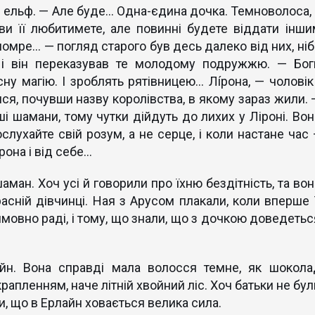
 ельф. — Але буде... Одна-єдина дочка. Темноволоса, 
ви її любитимете, але повинні будете віддати інши
 помре... — погляд старого був десь далеко від них, ні
 і він переказував те молодому подружжю. — Бог
ну магію. І зроблять рятівницею... Лíрона, — чоловік 
ся, почувши назву королівства, в якому зараз жили. 
ші шамани, тому чутки дійдуть до лихих у Ліроні. Вон
ослухайте свій розум, а не серце, і коли настане час
она і від себе...
шаман. Хоч усі й говорили про їхню бездітність, та во
асній дівчинці. Ная з Арусом плакали, коли вперше ї
имовно раді, і тому, що знали, що з дочкою доведетьс
йн. Вона справді мала волосся темне, як шокола
украпленням, наче літній хвойний ліс. Хоч батьки не бу
ли, що в Ерлайн ховається велика сила.