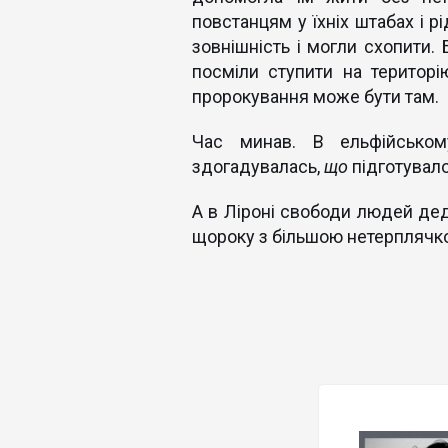
повстанцям у їхніх штабах і р
зовнішність і могли схопити. 
посміли ступити на територ
пророкування може бути там.
Час минав. В ельфійському
здогадувалась,
що
підготувало
А в Ліроні свободи людей деда
щороку з більшою нетерплячко