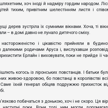
шляхетним, хоч іноді й надміру гордим народом. Ліс
ітей тихим, привітним шелестінням листя і співо
ущі дерев зустріла їх сумними вікнами. Хоча, ті вікн
ли – в домі давно не лунало дитячого сміху.
настороженістю і цікавістю прийняли в будино
и далекими родичами Аруса і, вислухавши розповід
рихистити Ерлайн і виховувати, поки не прийде її ча
ішлють когось із ліронських повстанців. І батьки бул
 них живою-здоровою, бо повстанці в королівстві всі
Саме їхній генерал обіцяв подружжю прихисток ві
бі.
'язково побачаться з донькою, хоч і не скоро. Ця вір
 наступні роки. Вони тоді чим могли допомагал