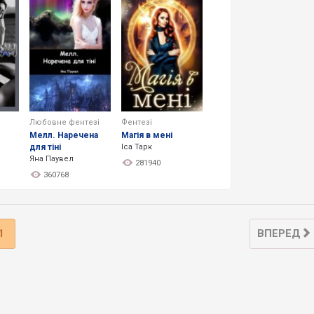
Любовне фентезі
Фентезі
Мелл. Наречена
Магія в мені
для тіні
Іса Тарк
Яна Паувел
281940
360768
1
ВПЕРЕД