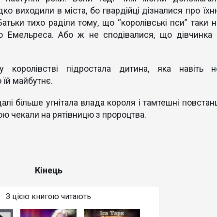
ідко виходили в міста, бо гвардійці дізналися про їхн
Батьки тихо раділи тому, що “королівські пси” таки н
ію Емельреса. Або ж не сподівалися, що дівчинка 
 королівстві підростала дитина, яка навіть н
 їй майбутнє.
лі більше угнітала влада короля і тамтешні повстанц
ю чекали на рятівницю з пророцтва.
Кінець
З цією книгою читають