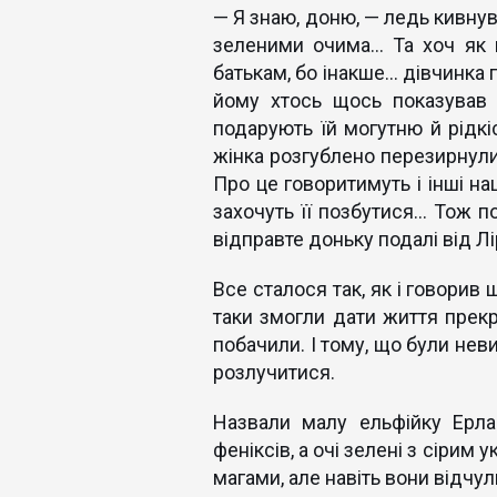
— Я знаю, доню, — ледь кивнув
зеленими очима... Та хоч як 
батькам, бо інакше... дівчинка
йому хтось щось показував
подарують їй могутню й рідкіс
жінка розгублено перезирнули
Про це говоритимуть і інші на
захочуть її позбутися... Тож п
відправте доньку подалі від Лір
Все сталося так, як і говорив 
таки змогли дати життя прекр
побачили. І тому, що були нев
розлучитися.
Назвали малу ельфійку Ерла
феніксів, а очі зелені з сірим 
магами, але навіть вони відчу