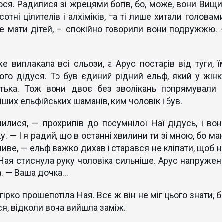
ося. Радилися зі жрецями богів, бо, може, вони Вищи
тні цілителів і алхіміків, та ті лише хитали головам
е мати дітей, – спокійно говорили вони подружжю. 
 виплакала всі сльози, а Арус постарів від туги, ї
го дідуся. То був єдиний рідний ельф, який у жінк
атька. Тож вони двоє без зволікань попрямували 
іших ельфійських шаманів, ким чоловік і був.
лися, — прохрипів до посумнілої Наї дідусь, і вон
. — І я радий, що в останні хвилини ти зі мною, бо м
ве, — ельф важко дихав і старався не кліпати, щоб н
 Ная стиснула руку чоловіка сильніше. Арус напружен
. — Ваша дочка...
 гірко прошепотіла Ная. Все ж він не міг цього знати, 
ся, відколи вона вийшла заміж.