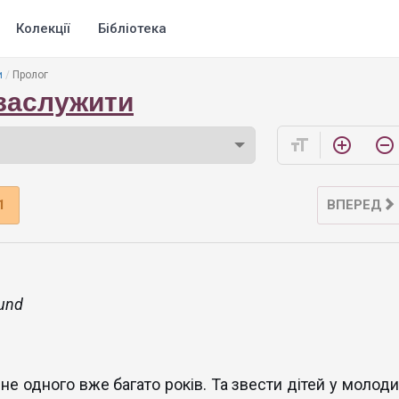
Колекції
Бібліотека
и
Пролог
заслужити
format_size
add_circle_outline
remove_circle_outline
1
ВПЕРЕД
ound
не одного вже багато років. Та звести дітей у молоди