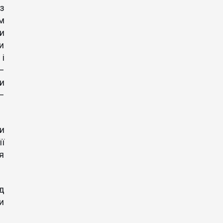
з
м
би
и
і
—
и
 –
ни
ї
я
д
ли