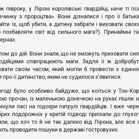
 півроку, у Ліроні королівські гвардійці, наче ті пс
инку з пророцтва». Вони дізналися і про її батьків
йти їх, щоб убити, а дитину забрати і виховати своє
позбавляти світ від сильного мага?). Принаймні та
вернах.
лом до дій. Вони знали, що не зможуть приховати сил
ардійцями співпрацюють маги. Задля її ж добробут
увати своїм часом, який могли б провести з єдино
про її дитинство, яким не судилося з'явитися.
огоді було особливо байдуже, що коїться у Тон-Корі
ою прочан, із маленькою донечкою на руках пішли н
нули ласі на підозри патрулі гвардійців. І вже чере
рих подорожніх у критій підводі приїхали до глухог
или, що хоч то й не так далеко від Лірона, але все 
ють проводити пошуки в державі гостровухих.