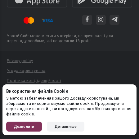
Увага! Сайт може містити матеріали, не призначені для
перегляду особами, які не досягли 18 років!
Privacy policy
Угода користувача
Політика конфіденційності
Правила публікації авторського контенту
Використання файлів Cookie
З метою забезпечення кращого досвіду користувача, ми
PR-вiддiл: pr@booknet.com
збираємо та використовуємо файли cookie. Продовжуючи
переглядати наш сайт, ви погоджуєтеся на збір і використання
файлів cookie.
© 2026 Booknet. Всі права захищено.
Narva mnt 5, Tallinn 10117, Естонія
Дозволити
Детальніше