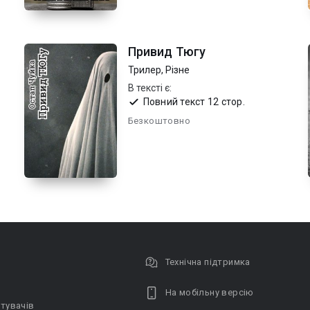
Привид Тюгу
Трилер
,
Різне
В тексті є:
Повний текст 12 стор.
Безкоштовно
Технічна підтримка
На мобільну версію
тувачів