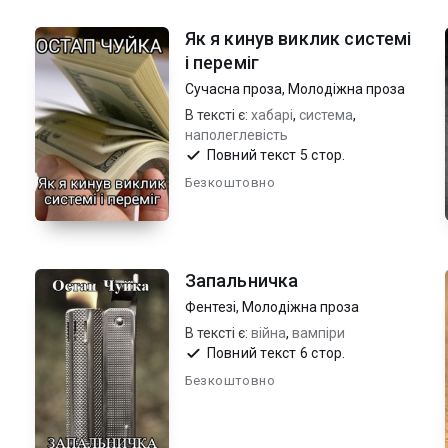
Як я кинув виклик системі
і переміг
Сучасна проза
,
Молодіжна проза
В тексті є:
хабарі
,
система
,
наполеглевість
Повний текст 5 стор.
Безкоштовно
Запальничка
Фентезі
,
Молодіжна проза
В тексті є:
війна
,
вампіри
Повний текст 6 стор.
Безкоштовно