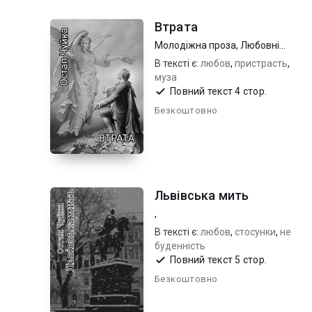
Втрата
Молодіжна проза
,
Любовні
романи
В тексті є:
любов
,
пристрасть
,
муза
Повний текст 4 стор.
Безкоштовно
Львівська мить
,
В тексті є:
любов
,
стосунки
,
не
буденність
Повний текст 5 стор.
Безкоштовно