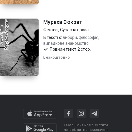
Мураха Сократ
Фентезі
,
Сучасна проза
В тексті є:
вибори
,
філософія
,
випадкове знайомство
Повний текст 2 стор.
Безкоштовно
Увага! Сайт може містити
матеріали, не призначені