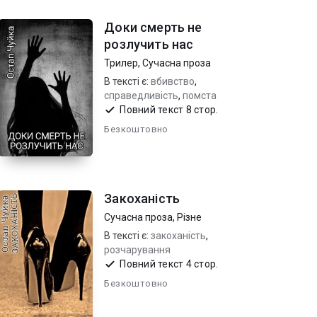
Доки смерть не
розлучить нас
Трилер
,
Сучасна проза
В тексті є:
вбивство
,
справедливість
,
помста
Повний текст 8 стор.
Безкоштовно
Закоханість
Сучасна проза
,
Різне
В тексті є:
закоханість
,
розчарування
Повний текст 4 стор.
Безкоштовно