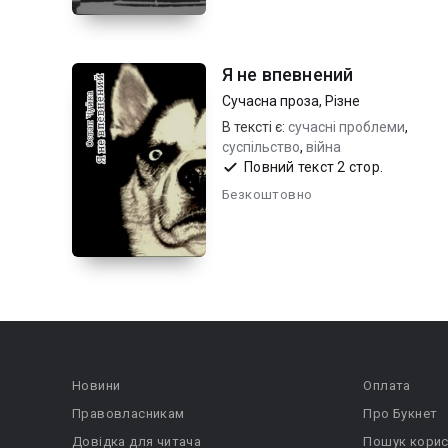
Я не впевнений
Сучасна проза
,
Різне
В тексті є:
сучасні проблеми
,
суспільство
,
війна
Повний текст 2 стор.
Безкоштовно
Новини
Оплата
Правовласникам
Про Букнет
Довідка для читача
Пошук корис