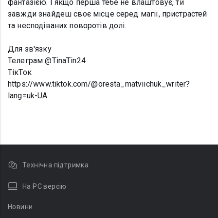
фантазією. І якщо перша тебе не влаштовує, ти
завжди знайдеш своє місце серед магії, пристрастей
та несподіваних поворотів долі.
Для зв'язку
Телеграм @TinaTin24
ТікТок
https://www.tiktok.com/@oresta_matviichuk_writer?
lang=uk-UA
Технічна підтримка
На PC версію
Новини