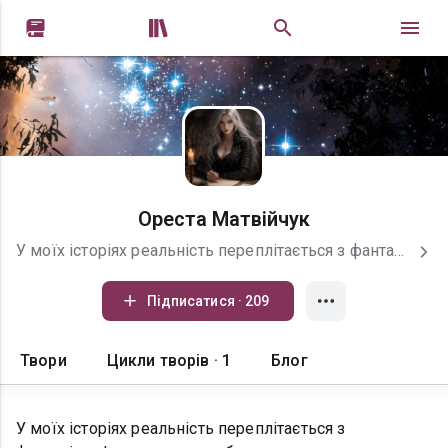


Ореста Матвійчук
У моїх історіях реальність переплітається з фантазією. І якщо перша тебе не влаштовує, ти завжди знайдеш своє місце серед магії, пристрастей та несподіваних поворотів долі. Для зв'язку Телеграм @TinaTin24 ТікТок https://www.tiktok.com/@oresta_matviichuk_writer?lang=uk-UA
Підписатися · 209
Твори
Цикли творів · 1
Блог
У моїх історіях реальність переплітається з