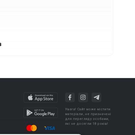
в
Увага! Сайт може містити
матеріали, не призначені
для перегляду особами,
які не досягли 18 років!