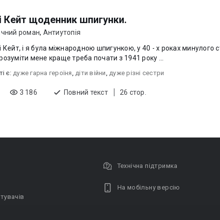
і Кейт щоденник шпигунки.
ичний роман
,
Антиутопія
і Кейт, і я була міжнародною шпигункою, у 40 - х роках минулого ст
розуміти мене краще треба почати з 1941 року ...
ті є:
дуже гарна героїня
,
діти війни
,
дуже різні сестри
3 186
Повний текст
26 стор.
Технічна підтримка
На мобільну версію
тувачів