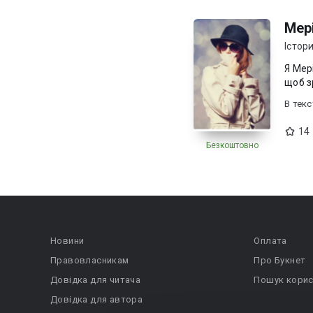
Мер
Істор
Я Мер
щоб з
В текc
14
Безкоштовно
Новини
Оплата
Правовласникам
Про Букнет
Довідка для читача
Пошук корис
Довідка для автора