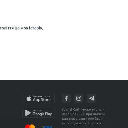
оліття,це моя історія,
Увага! Сайт може містити
матеріали, не призначені
для перегляду особами,
які не досягли 18 років!