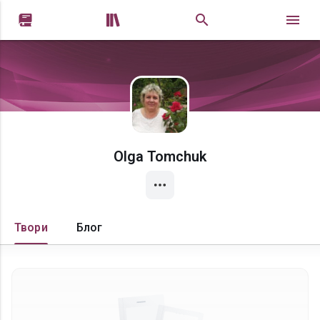


Olga Tomchuk
Твори
Блог